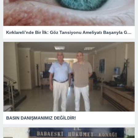
Kırklareli’nde Bir İlk: Göz Tansiyonu Ameliyatı Başarıyla Gerçekleştirildi
BASIN DANIŞMANIMIZ DEĞİLDİR!