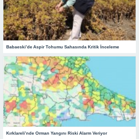
Babaeski’de Aspir Tohumu Sahasında Kritik İnceleme
Kırklareli’nde Orman Yangını Riski Alarm Veriyor