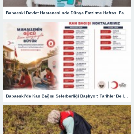
Babaeski Devlet Hastanesi’nde Dünya Emzirme Haftası Farkındalığı
Babaeski’de Kan Bağışı Seferberliği Başlıyor: Tarihler Belli Oldu