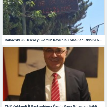
Babaeski 38 Dereceyi Gördü! Kavurucu Sıcaklar Etkisini Artırıyor
CHP Kırklareli İl Başkanlığına Özgür Kaya Görevlendirildi