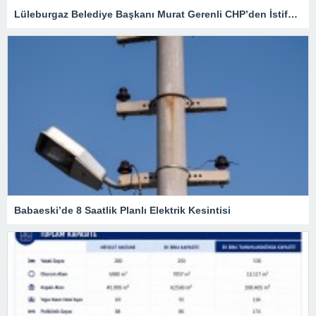
Lüleburgaz Belediye Başkanı Murat Gerenli CHP’den İstifa Etti
Babaeski’de 8 Saatlik Planlı Elektrik Kesintisi