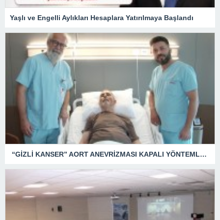
Yaşlı ve Engelli Aylıkları Hesaplara Yatırılmaya Başlandı
“GİZLİ KANSER” AORT ANEVRİZMASI KAPALI YÖNTEMLE TEDAVİ EDİLDİ