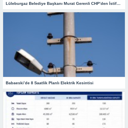
Lüleburgaz Belediye Başkanı Murat Gerenli CHP’den İstifa Etti
Babaeski’de 8 Saatlik Planlı Elektrik Kesintisi