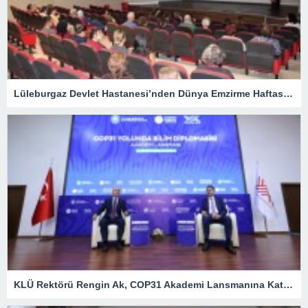
Lüleburgaz Devlet Hastanesi’nden Dünya Emzirme Haftası Katılımı
KLÜ Rektörü Rengin Ak, COP31 Akademi Lansmanına Katıldı