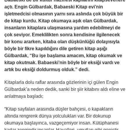
açtı. Engin Gülbardak, Babaeski Kitap evi’nin
işletmedcisi olmasının yarnı sıra aslında çok büyük bir
de kitap kurdu. Kitap okumaya aşık olan Gülbardak,
insanların kitaplara ulaşmasına yardım edebilmeyi de
çok seviyor. Emeklilikten sonra kendisine ilgilenecek
bir konu ararken, kitaba olan düşkünlüğü dolayısıyla
böyle bir fikre kapıldığını dile getiren kitap aşığı
Gülbardak, “Bu işe başlama amacım, kitap okumak ve
kitap okutmak. Babaeski’nin böyle bir eksiği vardı ve
artık bu eksiği doldurmuş olduk.” dedi.
Kitaplarla dolu raflar arasında gözlerinin içi gülen Engin
Gülbardak’a neden dedik, sanki bir şiir kitabını aldı eline ve
anlatmaya başladı;
“Kitap sayfaları arasında düşler bahçesi, o kapakların
altında rengrenk dünya yolculukları var. Bir dokunup
okumaya başlayınca, vazgeçemiyor insan. Kütüphanesi
kadar zengindir insanlar. Hayalleri, umutları gibi geniştir