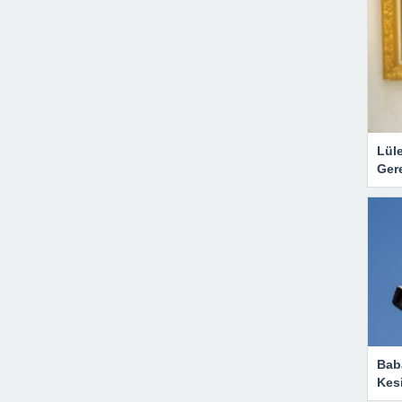
Lül
Gere
Baba
Kesi