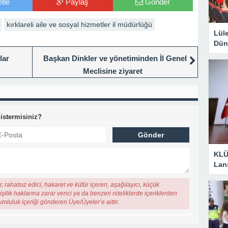
tle
Paylaş
Gönder
kırklareli aile ve sosyal hizmetler il müdürlüğü
Lül
Dün
lar
Başkan Dinkler ve yönetiminden İl Genel
Meclisine ziyaret
 istermisiniz?
KLÜ
Lan
, rahatsız edici, hakaret ve küfür içeren, aşağılayıcı, küçük
şilik haklarına zarar verici ya da benzeri niteliklerde içeriklerden
rumluluk içeriği gönderen Üye/Üyeler’e aittir.