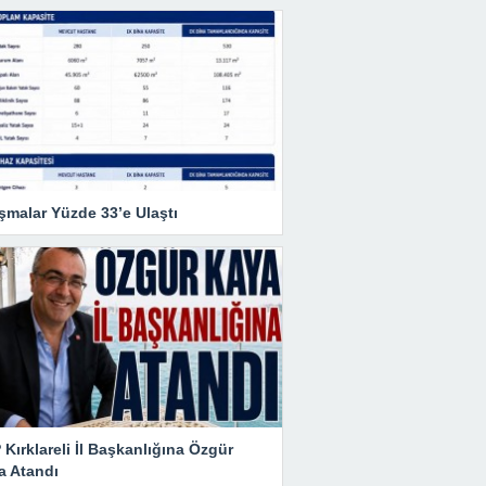
şmalar Yüzde 33’e Ulaştı
Kırklareli İl Başkanlığına Özgür
a Atandı