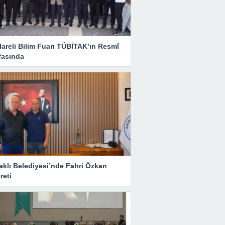
lareli Bilim Fuarı TÜBİTAK’ın Resmî
fasında
aklı Belediyesi’nde Fahri Özkan
reti