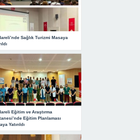
lareli’nde Sağlık Turizmi Masaya
rıldı
lareli Eğitim ve Araştırma
tanesi’nde Eğitim Planlaması
ya Yatırıldı