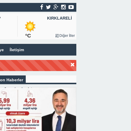
KIRKLARELİ
P
°C
Diğer İller
ye
İletişim
on Haberler