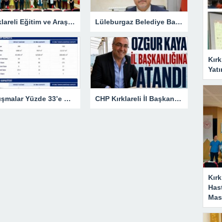
Kırklareli Eğitim ve Araştırma Hastanesi’nde Eğitim Planlaması Masaya Yatırıldı
Lüleburgaz Belediye Başkanı Murat Gerenli CHP’den İstifa Etti
Kırk
Yatı
Çalışmalar Yüzde 33’e Ulaştı
CHP Kırklareli İl Başkanlığına Özgür Kaya Atandı
Kırk
Has
Masa