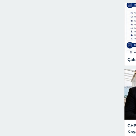
Çalı
CHP 
Kay