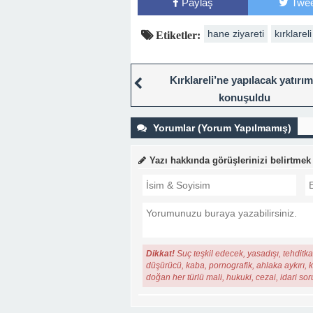
Paylaş
Twee
hane ziyareti
kırklareli
Etiketler:
Kırklareli’ne yapılacak yatırım
konuşuldu
Yorumlar (Yorum Yapılmamış)
Yazı hakkında görüşlerinizi belirtmek
Dikkat!
Suç teşkil edecek, yasadışı, tehditkar
düşürücü, kaba, pornografik, ahlaka aykırı, ki
doğan her türlü mali, hukuki, cezai, idari so