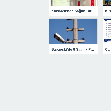
Kırklareli’nde Sağlık Turizmi Masaya Yatırıldı
Babaeski’de 8 Saatlik Planlı Elektrik Kesintisi