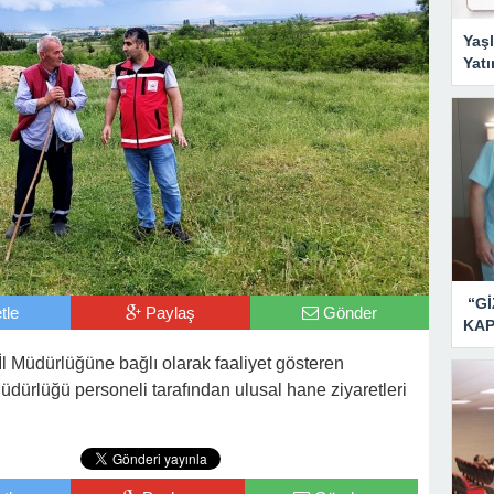
Yaşl
Yatı
“Gİ
tle
Paylaş
Gönder
KAP
 İl Müdürlüğüne bağlı olarak faaliyet gösteren
üdürlüğü personeli tarafından ulusal hane ziyaretleri