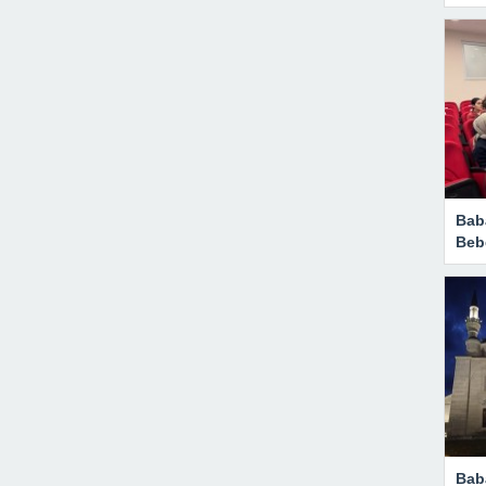
Bab
Beb
Bab