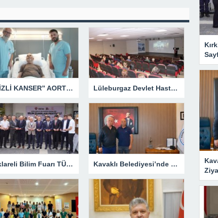
Kırk
Say
“GİZLİ KANSER” AORT ANEVRİZMASI KAPALI YÖNTEMLE TEDAVİ EDİLDİ
Lüleburgaz Devlet Hastanesi’nden Dünya Emzirme Haftası Katılımı
Kav
Kırklareli Bilim Fuarı TÜBİTAK’ın Resmî Sayfasında
Kavaklı Belediyesi’nde Fahri Özkan Ziyareti
Ziya