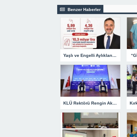
Benzer Haberler
Yaşlı ve Engelli Aylıkları Hesaplara Yatırılmaya Başlandı
KLÜ Rektörü Rengin Ak, COP31 Akademi Lansmanına Katıldı