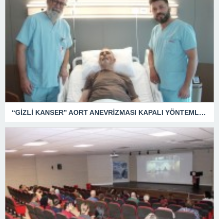
“GİZLİ KANSER” AORT ANEVRİZMASI KAPALI YÖNTEMLE TEDAVİ EDİLDİ