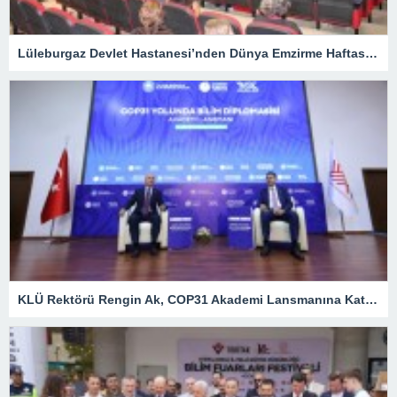
Lüleburgaz Devlet Hastanesi’nden Dünya Emzirme Haftası Katılımı
KLÜ Rektörü Rengin Ak, COP31 Akademi Lansmanına Katıldı