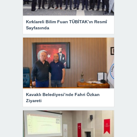
Kırklareli Bilim Fuarı TÜBİTAK’ın Resmî
Sayfasında
Kavaklı Belediyesi’nde Fahri Özkan
Ziyareti