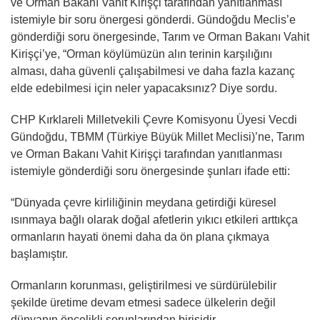
ve Orman Bakanı Vahit Kirişçi tarafından yanıtlanması
istemiyle bir soru önergesi gönderdi. Gündoğdu Meclis’e
gönderdiği soru önergesinde, Tarım ve Orman Bakanı Vahit
Kirişçi’ye, “Orman köylümüzün alın terinin karşılığını
alması, daha güvenli çalışabilmesi ve daha fazla kazanç
elde edebilmesi için neler yapacaksınız? Diye sordu.
CHP Kırklareli Milletvekili Çevre Komisyonu Üyesi Vecdi
Gündoğdu, TBMM (Türkiye Büyük Millet Meclisi)’ne, Tarım
ve Orman Bakanı Vahit Kirişçi tarafından yanıtlanması
istemiyle gönderdiği soru önergesinde şunları ifade etti:
“Dünyada çevre kirliliğinin meydana getirdiği küresel
ısınmaya bağlı olarak doğal afetlerin yıkıcı etkileri arttıkça
ormanların hayati önemi daha da ön plana çıkmaya
başlamıştır.
Ormanların korunması, geliştirilmesi ve sürdürülebilir
şekilde üretime devam etmesi sadece ülkelerin değil
dünyanın öncelikli sorunlarından birisidir.