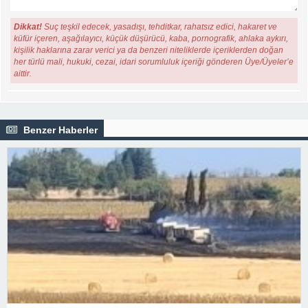
Dikkat!
Suç teşkil edecek, yasadışı, tehditkar, rahatsız edici, hakaret ve
küfür içeren, aşağılayıcı, küçük düşürücü, kaba, pornografik, ahlaka aykırı,
kişilik haklarına zarar verici ya da benzeri niteliklerde içeriklerden doğan
her türlü mali, hukuki, cezai, idari sorumluluk içeriği gönderen Üye/Üyeler’e
aittir.
Benzer Haberler