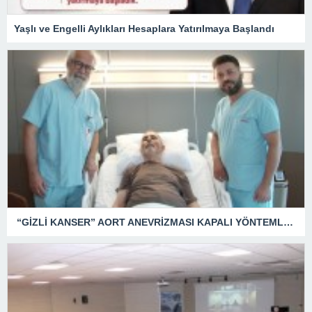
Yaşlı ve Engelli Aylıkları Hesaplara Yatırılmaya Başlandı
“GİZLİ KANSER” AORT ANEVRİZMASI KAPALI YÖNTEMLE TEDAVİ EDİLDİ