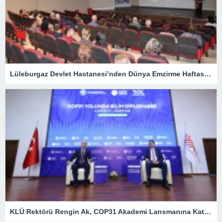
Lüleburgaz Devlet Hastanesi’nden Dünya Emzirme Haftası Katılımı
KLÜ Rektörü Rengin Ak, COP31 Akademi Lansmanına Katıldı