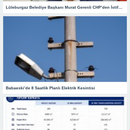
Lüleburgaz Belediye Başkanı Murat Gerenli CHP’den İstifa Etti
Babaeski’de 8 Saatlik Planlı Elektrik Kesintisi