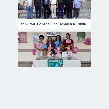
Yeni Parti Babaeski’de Resmen Kuruldu
Babaeski Devlet Hastanesi’nde Dünya
Emzirme Haftası Farkındalığı