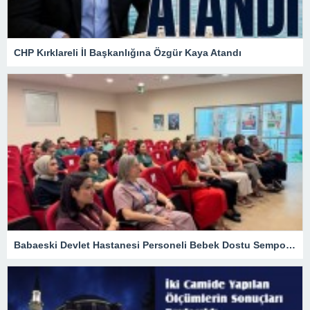
CHP Kırklareli İl Başkanlığına Özgür Kaya Atandı
Babaeski Devlet Hastanesi Personeli Bebek Dostu Sempozyumunda