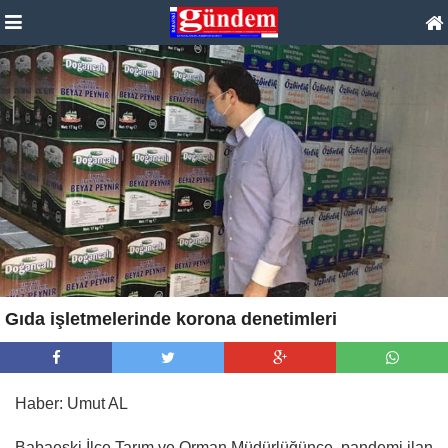
Gıda işletmelerinde korona denetimleri
Haber: Umut AL
Babaeski İlçe Tarım ve Orman Müdürlüğünce, pandemi ilan