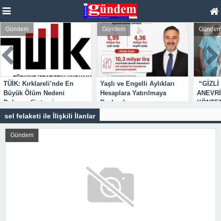
Gündem
Gündem
Gü
Lül
Yaşlı ve Engelli Aylıkları
“GİZLİ KANSER” AORT
Has
Hesaplara Yatırılmaya
ANEVRİZMASI KAPALI
Emz
Başlandı
YÖNTEMLE TEDAVİ EDİLDİ
sel felaketi ile İlişkili İlanlar
Gündem