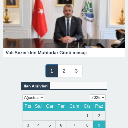
Vali Sezer’den Muhtarlar Günü mesajı
1
2
3
İlan Arşivleri
Pts
Sal
Çar
Per
Cum
Cts
Paz
1
2
3
4
5
6
7
8
9