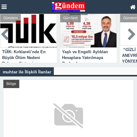
Gündem
Gündem
Günde
“GİZLİ
TÜİK: Kırklareli’nde En
Yaşlı ve Engelli Aylıkları
ANEVRİ
Büyük Ölüm Nedeni
Hesaplara Yatırılmaya
YÖNTEM
Dolaşım Sistemi
Başlandı
Hastalıkları
muhtar ile İlişkili İlanlar
Bölge