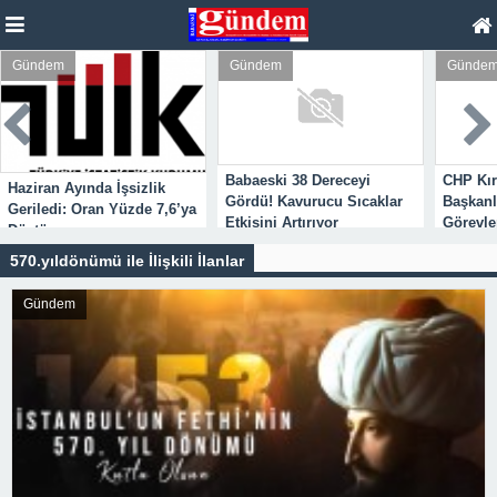
Gündem
Gündem
Günde
Babaeski 38 Dereceyi
CHP Kırk
Haziran Ayında İşsizlik
Gördü! Kavurucu Sıcaklar
Başkanl
Geriledi: Oran Yüzde 7,6’ya
Etkisini Artırıyor
Görevle
Düştü
570.yıldönümü ile İlişkili İlanlar
Gündem