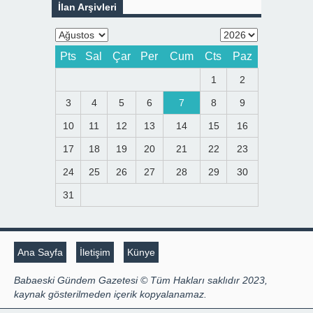
İlan Arşivleri
Pts
Sal
Çar
Per
Cum
Cts
Paz
1
2
3
4
5
6
7
8
9
10
11
12
13
14
15
16
17
18
19
20
21
22
23
24
25
26
27
28
29
30
31
Ana Sayfa
İletişim
Künye
Babaeski Gündem Gazetesi © Tüm Hakları saklıdır 2023,
kaynak gösterilmeden içerik kopyalanamaz.