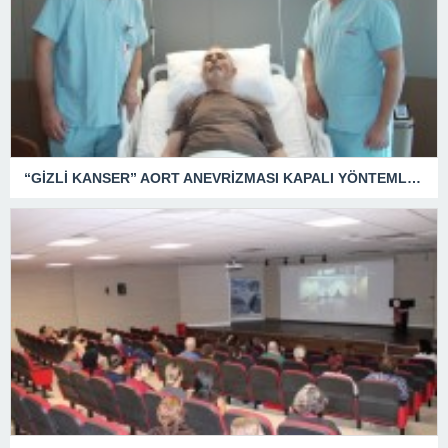
“GİZLİ KANSER” AORT ANEVRİZMASI KAPALI YÖNTEMLE TEDAVİ EDİLDİ