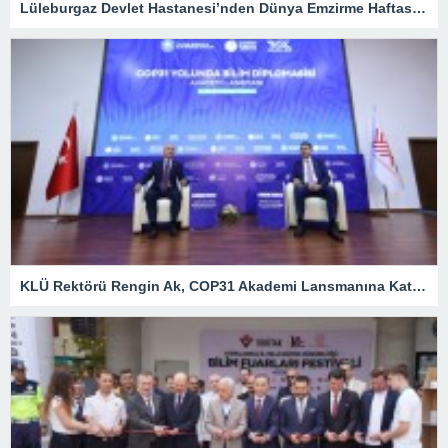
Lüleburgaz Devlet Hastanesi’nden Dünya Emzirme Haftası Katılımı
KLÜ Rektörü Rengin Ak, COP31 Akademi Lansmanına Katıldı