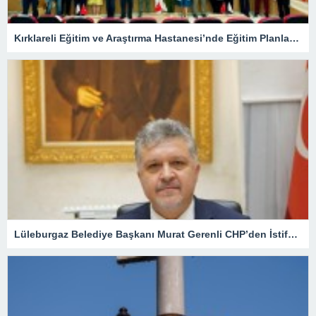
Kırklareli Eğitim ve Araştırma Hastanesi’nde Eğitim Planlaması Masaya Yatırıldı
Lüleburgaz Belediye Başkanı Murat Gerenli CHP’den İstifa Etti