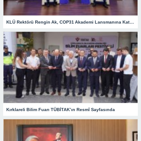
KLÜ Rektörü Rengin Ak, COP31 Akademi Lansmanına Katıldı
Kırklareli Bilim Fuarı TÜBİTAK’ın Resmî Sayfasında