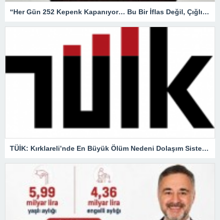
“Her Gün 252 Kepenk Kapanıyor… Bu Bir İflas Değil, Çığlıktır!”
TÜİK: Kırklareli’nde En Büyük Ölüm Nedeni Dolaşım Sistemi Hastalıkları