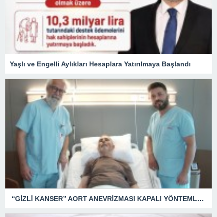
Yaşlı ve Engelli Aylıkları Hesaplara Yatırılmaya Başlandı
“GİZLİ KANSER” AORT ANEVRİZMASI KAPALI YÖNTEMLE TEDAVİ EDİLDİ