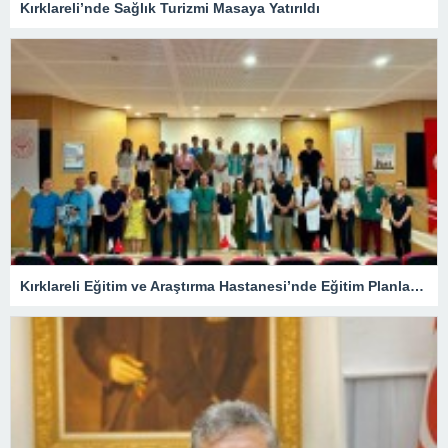
Kırklareli’nde Sağlık Turizmi Masaya Yatırıldı
Kırklareli Eğitim ve Araştırma Hastanesi’nde Eğitim Planlaması Masaya Yatırıldı