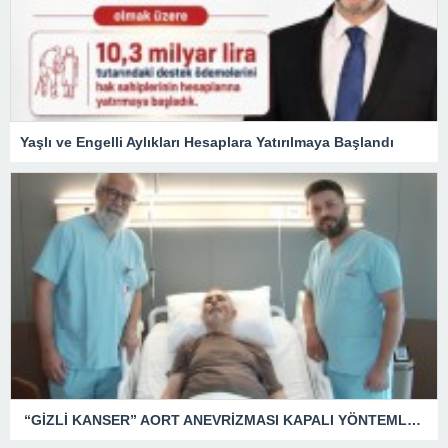
Yaşlı ve Engelli Aylıkları Hesaplara Yatırılmaya Başlandı
“GİZLİ KANSER” AORT ANEVRİZMASI KAPALI YÖNTEMLE TEDAVİ EDİLDİ