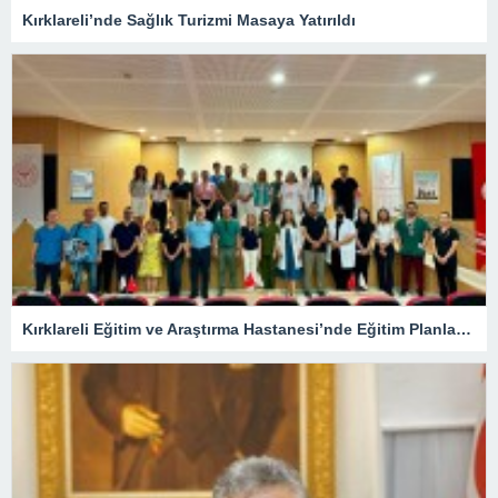
Kırklareli’nde Sağlık Turizmi Masaya Yatırıldı
Kırklareli Eğitim ve Araştırma Hastanesi’nde Eğitim Planlaması Masaya Yatırıldı