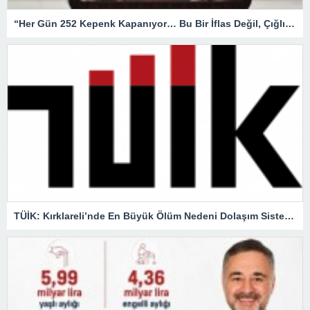
“Her Gün 252 Kepenk Kapanıyor… Bu Bir İflas Değil, Çığlıktır!”
TÜİK: Kırklareli’nde En Büyük Ölüm Nedeni Dolaşım Sistemi Hastalıkları