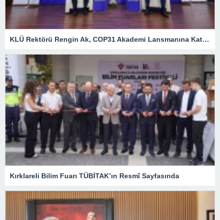
KLÜ Rektörü Rengin Ak, COP31 Akademi Lansmanına Katıldı
Kırklareli Bilim Fuarı TÜBİTAK’ın Resmî Sayfasında