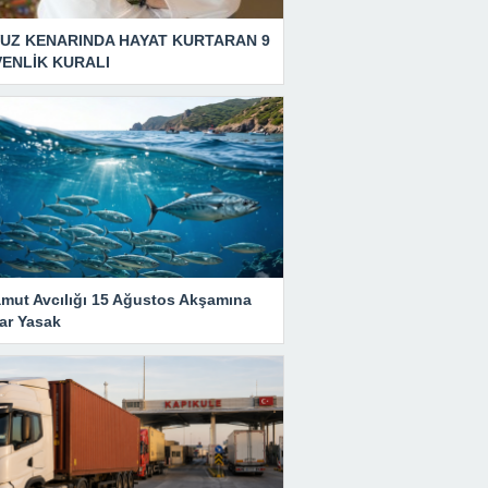
UZ KENARINDA HAYAT KURTARAN 9
ENLİK KURALI
amut Avcılığı 15 Ağustos Akşamına
ar Yasak