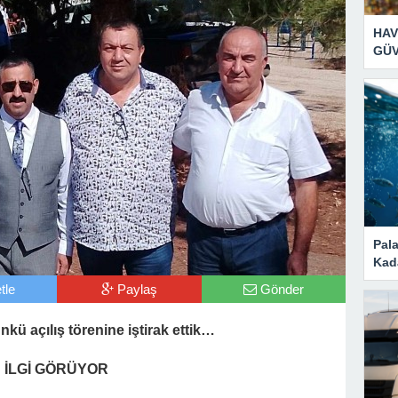
HAV
GÜV
Pal
Kad
tle
Paylaş
Gönder
kü açılış törenine iştirak ettik…
İLGİ GÖRÜYOR