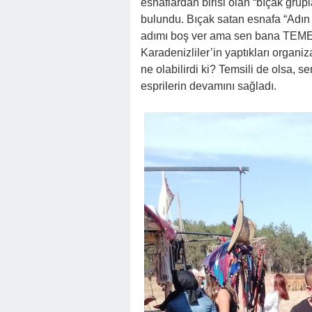
esnaflardan birisi olan “bıçak grup
bulundu. Bıçak satan esnafa “Adın n
adımı boş ver ama sen bana TEMEL 
Karadenizliler’in yaptıkları organi
ne olabilirdi ki? Temsili de olsa, 
esprilerin devamını sağladı.