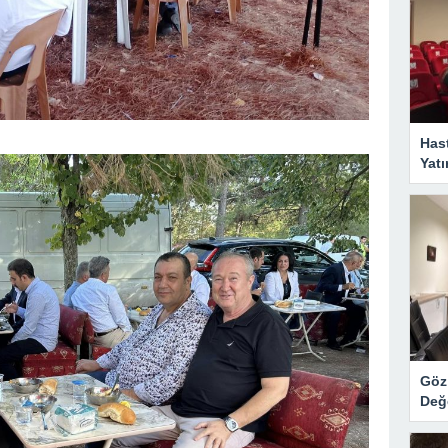
Has
Yatı
Göz 
Değ