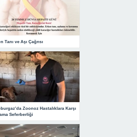
n Tanı ve Aşı Çağrısı
eburgaz’da Zoonoz Hastalıklara Karşı
ama Seferberliği