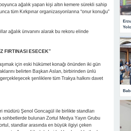
 boyunca ağalık yapan kişi altın kemere sürekli sahip
yunca tüm Kırkpınar organizasyonlarına “onur konuğu”
Erz
Yol
llar ağalık ünvanını alarak bu rekoru elinde
Z FIRTINASI ESECEK”
taşımak için eski hükümet konağı önünden iki gün
aklarını belirten Başkan Aslan, birbirinden ünlü
a gerçekleşecek şenliklere tüm Trakya halkını davet
Bab
leri müdürü Şenol Goncagül ile birlikte standları
rla sohbetlerde bulunan Zortul Medya Yayın Grubu
tul, standlar arasında en büyük ilgiyi çeken