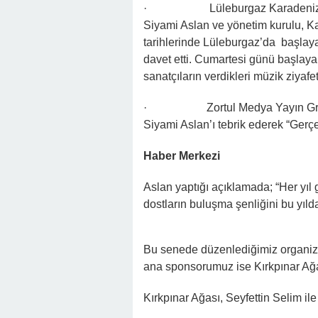
· Lüleburgaz Karadenizliler
Siyami Aslan ve yönetim kurulu, Ka
tarihlerinde Lüleburgaz’da başlaya
davet etti. Cumartesi günü başlayan
sanatçıların verdikleri müzik ziyafet
· Zortul Medya Yayın Grubu Y
Siyami Aslan’ı tebrik ederek “Gerç
Haber Merkezi
Aslan yaptığı açıklamada; “Her yıl
dostların buluşma şenliğini bu yıld
Bu senede düzenlediğimiz organiza
ana sponsorumuz ise Kırkpınar Ağa
Kırkpınar Ağası, Seyfettin Selim i