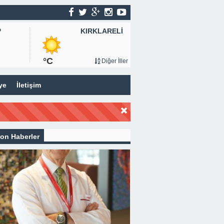
KIRKLARELİ
P
°C
Diğer İller
ye
İletişim
on Haberler