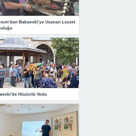
urum’dan Babaeski’ye Uzanan Lezzet
culuğu
aeski’de Hüzünlü Veda