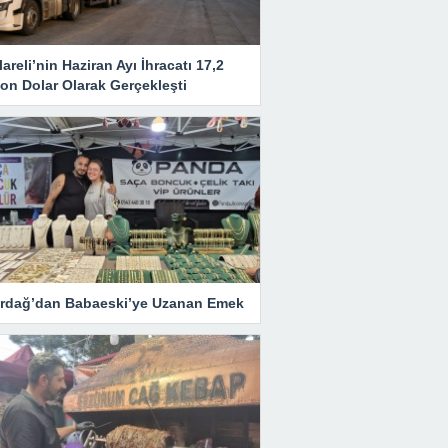
lareli’nin Haziran Ayı İhracatı 17,2
on Dolar Olarak Gerçekleşti
irdağ’dan Babaeski’ye Uzanan Emek