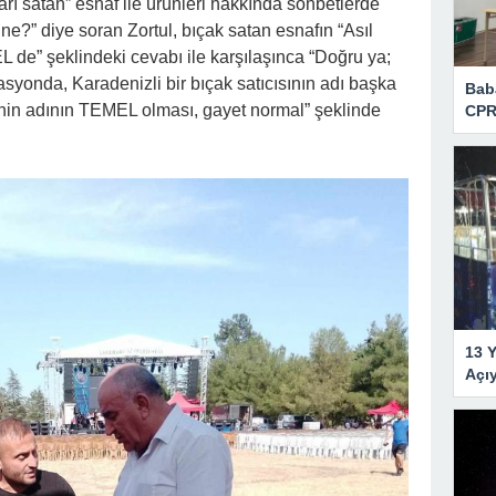
ları satan” esnaf ile ürünleri hakkında sohbetlerde
e?” diye soran Zortul, bıçak satan esnafın “Asıl
de” şeklindeki cevabı ile karşılaşınca “Doğru ya;
zasyonda, Karadenizli bir bıçak satıcısının adı başka
Bab
senin adının TEMEL olması, gayet normal” şeklinde
CPR
13 Y
Açı