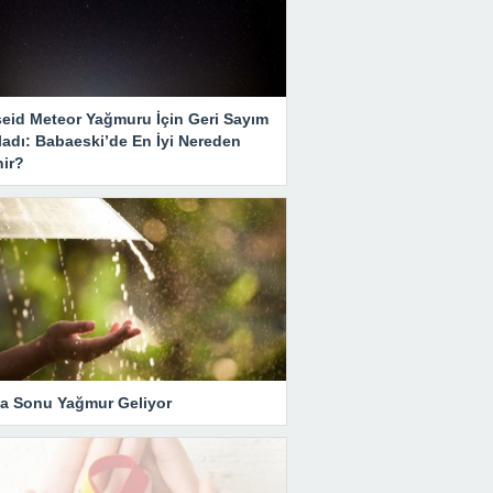
seid Meteor Yağmuru İçin Geri Sayım
ladı: Babaeski’de En İyi Nereden
nir?
ta Sonu Yağmur Geliyor