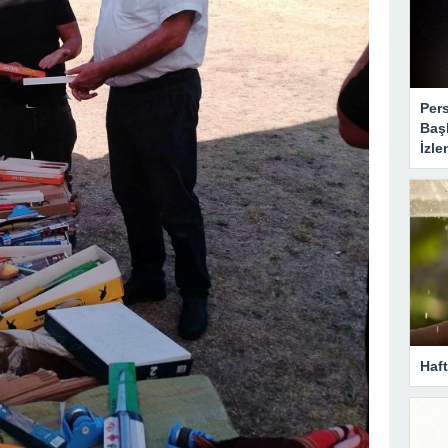
Per
Baş
İzle
Haf