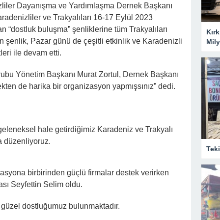
 Dayanışma ve Yardımlaşma Dernek Başkanı
radenizliler ve Trakyalıları 16-17 Eylül 2023
n “dostluk buluşma” şenliklerine tüm Trakyalıları
Kırk
 şenlik, Pazar günü de çeşitli etkinlik ve Karadenizli
Mily
leri ile devam etti.
önetim Başkanı Murat Zortul, Dernek Başkanı
ekten de harika bir organizasyon yapmışsınız” dedi.
 geleneksel hale getirdiğimiz Karadeniz ve Trakyalı
a düzenliyoruz.
Tek
syona birbirinden güçlü firmalar destek verirken
sı Seyfettin Selim oldu.
le güzel dostluğumuz bulunmaktadır.