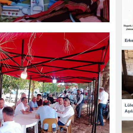
Erke
Lül
Aşıl