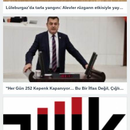
Lüleburgaz’da tarla yangını: Alevler rüzgarın etkisiyle yayıldı
“Her Gün 252 Kepenk Kapanıyor… Bu Bir İflas Değil, Çığlıktır!”