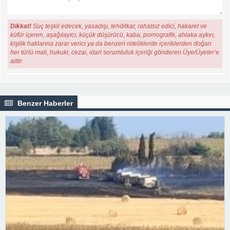
Dikkat!
Suç teşkil edecek, yasadışı, tehditkar, rahatsız edici, hakaret ve
küfür içeren, aşağılayıcı, küçük düşürücü, kaba, pornografik, ahlaka aykırı,
kişilik haklarına zarar verici ya da benzeri niteliklerde içeriklerden doğan
her türlü mali, hukuki, cezai, idari sorumluluk içeriği gönderen Üye/Üyeler’e
aittir.
Benzer Haberler