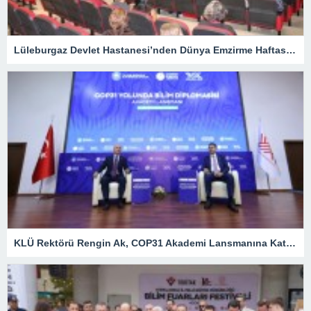
Lüleburgaz Devlet Hastanesi’nden Dünya Emzirme Haftası Katılımı
KLÜ Rektörü Rengin Ak, COP31 Akademi Lansmanına Katıldı