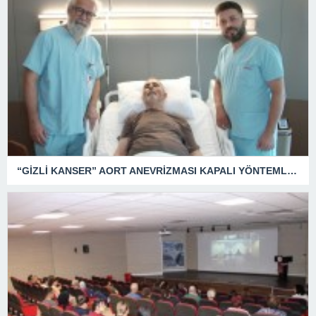
“GİZLİ KANSER” AORT ANEVRİZMASI KAPALI YÖNTEMLE TEDAVİ EDİLDİ