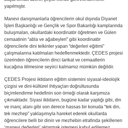
yapılmıştır.
Manevi danışmanlarla öğrencilerin okul dışında Diyanet
İşleri Başkanlığı ve Gençlik ve Spor Bakanlığı kamplarında
buluşmaları, okullardaki koordinatör öğretmen ve Gülen
cemaatinin “abla ve ağabeyleri” gibi koordinatör
öğrencilerle dini telkinler yapan “değerleri eğitimi”
çalışmalarına katılmaları hedeflenmektedir. ÇEDES projesi
üzerinden öğrencilerin dinci tarikat ve cemaatlerin
kucağına itilmesine seyirci kalmamız mümkün değildir.
ÇEDES Projesi iktidarın eğitim sistemini siyasal-ideolojik
çizgisi ve dini-kültürel ihtiyaçları doğrultusunda
biçimlendirme hedefinin son örneği olarak karşımıza
çıkmaktadır. Siyasi iktidarın, bugüne kadar yaptığı gibi, din
ve inanç alanı gibi son derece hassas bir konuda “tek din,
tek mezhep” yaklaşımıyla hareket ederek okullarda
öğrencilere belli bir dinin ve mezhebin etrafında şekillenen
‘manevi değerleri’ aktarmak istemesi kabul edilemez.