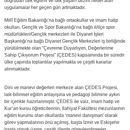
doğrudan laik eğitimi ve laik yaşam tarzını hedef alan
uygulamalar her geçen gün artmaktadır.
Millî Eğitim Bakanlığı’na bağlı ortaokullar ve imam hatip
okulları, Gençlik ve Spor Bakanlığı’na bağlı il/ilçe spor
müdürlükleri/Gençlik merkezleri ile Diyanet İşleri
Başkanlığı’na bağlı Diyanet Gençlik Merkezleri iş birliğinde
yürütülmekte olan “Çevreme Duyarlıyım, Değerlerime
Sahip Çıkıyorum Projesi” (ÇEDES) kapsamında bir süredir
ülke çapında toplantılar yapılmakta ve çeşitli kararlar
alınmaktadır.
Dini ve manevi değerleri merkeze alan ÇEDES Projesi,
laik-bilimsel eğitim anlayışına ve pedagoji bilimine aykırı
bir içerikte hazırlanmıştır. ÇEDES ile vaiz, imam hatip ve
Kur’an kursu öğreticilerinin, İlahiyat Fakültesi mezunlarının
eğitim kurumu olan okullarda ‘manevi danışman’ olarak
görev yapmalarının önü açılmış, başta İzmir ve Eskişehir
başta olmak üzere, çeşitli illerde görevlendirmeler