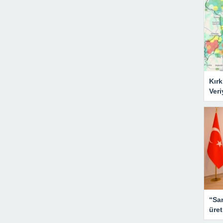
Kırk
Veri
“San
üret