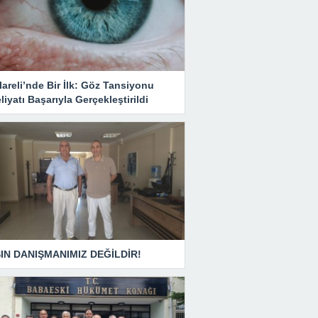
lareli’nde Bir İlk: Göz Tansiyonu
iyatı Başarıyla Gerçekleştirildi
IN DANIŞMANIMIZ DEĞİLDİR!