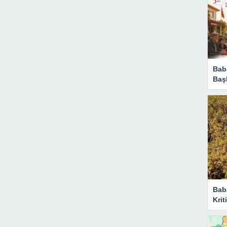
Baba
Başl
Bab
Krit