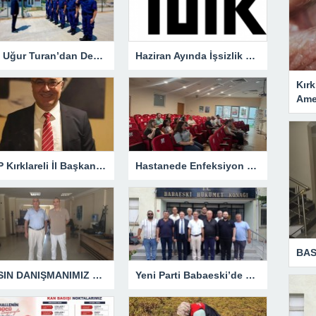
Vali Uğur Turan’dan Demirköy’de Sahil Güvenlik Ziyareti
Haziran Ayında İşsizlik Geriledi: Oran Yüzde 7,6’ya Düştü
Kırk
Amel
CHP Kırklareli İl Başkanlığına Özgür Kaya Görevlendirildi
Hastanede Enfeksiyon Kontrolü Masaya Yatırıldı
BAS
BASIN DANIŞMANIMIZ DEĞİLDİR!
Yeni Parti Babaeski’de Resmen Kuruldu