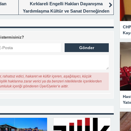
ndan
Kırklareli Engelli Hakları Dayanışma
Yardımlaşma Kültür ve Sanat Derneğinden
Kırklareli Valisi Birol Ekici’ye ziyaret
CHP 
Kaya
 istermisiniz?
, rahatsız edici, hakaret ve küfür içeren, aşağılayıcı, küçük
şilik haklarına zarar verici ya da benzeri niteliklerde içeriklerden
rumluluk içeriği gönderen Üye/Üyeler’e aittir.
Has
Yatı