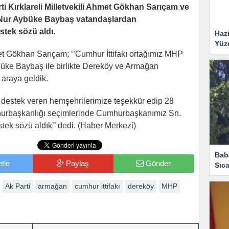
rti Kırklareli Milletvekili Ahmet Gökhan Sarıçam ve
yı Nur Aybüke Baybaş vatandaşlardan
tek sözü aldı.
Hazi
Yüz
met Gökhan Sarıçam; ‘’Cumhur İttifakı ortağımız MHP
Aybüke Baybaş ile birlikte Dereköy ve Armağan
 araya geldik.
 destek veren hemşehrilerimize teşekkür edip 28
hurbaşkanlığı seçimlerinde Cumhurbaşkanımız Sn.
ek sözü aldık’’ dedi. (Haber Merkezi)
Bab
tle
Paylaş
Gönder
Sıca
Ak Parti
armağan
cumhur ittifakı
dereköy
MHP