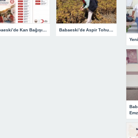
Babaeski’de Kan Bağışı Seferberliği Başlıyor: Tarihler Belli Oldu
Babaeski’de Aspir Tohumu Sahasında Kritik İnceleme
Yen
Bab
Emzi