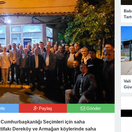
Bab
Tart
Val
Güve
tle
Paylaş
Gönder
r Cumhurbaşkanlığı Seçimleri için saha
ttifakı Dereköy ve Armağan köylerinde saha