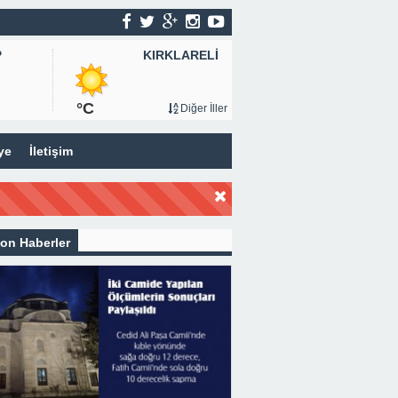
KIRKLARELİ
P
°C
Diğer İller
ye
İletişim
on Haberler