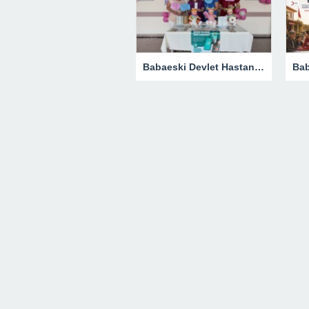
Babaeski Devlet Hastanesi’nde Dünya Emzirme Haftası Farkındalığı