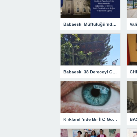
Babaeski Müftülüğü’nden Kıble Tartışmalarına Resmi Yanıt
Babaeski 38 Dereceyi Gördü! Kavurucu Sıcaklar Etkisini Artırıyor
Kırklareli’nde Bir İlk: Göz Tansiyonu Ameliyatı Başarıyla Gerçekleştirildi