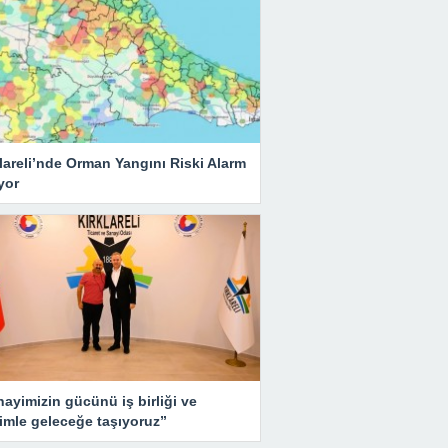
lareli’nde Orman Yangını Riski Alarm
yor
ayimizin gücünü iş birliği ve
imle geleceğe taşıyoruz”