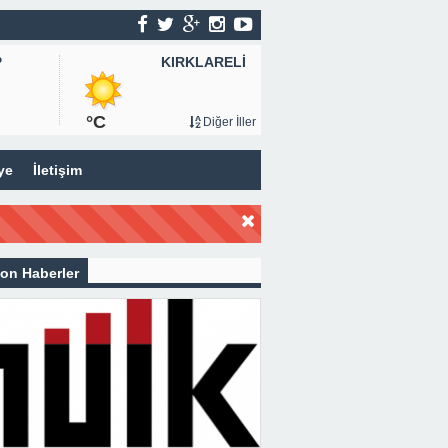
KIRKLARELİ
P
°C
Diğer İller
ye
İletişim
on Haberler