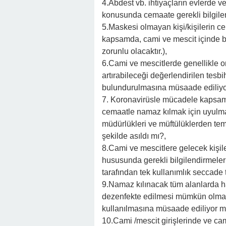
4.Abdest vb. ihtiyaçların evlerde v
konusunda cemaate gerekli bilgilen
5.Maskesi olmayan kişi/kişilerin 
kapsamda, cami ve mescit içinde bi
zorunlu olacaktır.),
6.Cami ve mescitlerde genellikle or
artırabileceği değerlendirilen tesb
bulundurulmasına müsaade ediliyo
7. Koronavirüsle mücadele kapsamı
cemaatle namaz kılmak için uyulması 
müdürlükleri ve müftülüklerden tem
şekilde asıldı mı?,
8.Cami ve mescitlere gelecek kişile
hususunda gerekli bilgilendirmeler
tarafından tek kullanımlık seccade
9.Namaz kılınacak tüm alanlarda ha
dezenfekte edilmesi mümkün olmayan
kullanılmasına müsaade ediliyor 
10.Cami /mescit girişlerinde ve cam