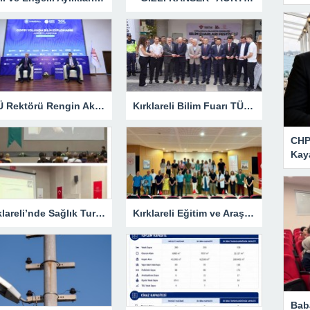
KLÜ Rektörü Rengin Ak, COP31 Akademi Lansmanına Katıldı
Kırklareli Bilim Fuarı TÜBİTAK’ın Resmî Sayfasında
CHP 
Kay
Kırklareli’nde Sağlık Turizmi Masaya Yatırıldı
Kırklareli Eğitim ve Araştırma Hastanesi’nde Eğitim Planlaması Masaya Yatırıldı
Bab