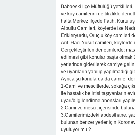
Babaeski İlçe Müftülüğü yetkilileri
ve köy camilerini de titizlikle denet
hafta Merkez ilçede Fatih, Kurtuluş
Alpullu Camileri, köylerde ise Nad
Erikleryurdu, Oruçlu köy camileri 
Arif, Hacı Yusuf camileri, köylerde
Gerçekleştirilen denetimlerde; mas
edilmesi gibi konular başta olmak ü
yerlerinde giderilerek camiye geli
ve uyarıların yapılıp yapılmadığı gi
Ayrıca şu konularda da camiler den
1-Cami ve mescitlerde, sokağa çık
ile hastalık belirtisi taşıyanların 
uyarı/bilgilendirme anonsları yapıl
2.Cami ve mescit içerisinde buluna
3.Camilerimizdeki abdesthane, şad
bulunan benzer yerler için Koronavi
uyuluyor mu ?