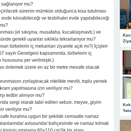
i sağlanıyor mu?
eçirilecek sürenin mümkün olduğunca kısa tutulması
 evde kılınabileceği ve tesbihatın evde yapılabileceği
 mu?
çınması (el sıkışma, musafaha, kucaklaşmavb.) ve
Kav
nde gerekli uyarılar sıklıkla tekrarlanıyor mu?
Ziya
an türbelerin iç mekanları ziyarete açık mı?( İçişleri
57 sayılı Genelgesi kapsamında, türbelerin iç
 hususuna yer verilmiştir.)
ası önlemek üzere en az bir metre mesafe olacak
unmasını zorlaştıracak nitelikte mevlit, toplu yemek
a ikram yapılmasına izin veriliyor mu?
rşı tedbir alınıyor mu?
da sergi olarak tabir edilen sebze, meyve, giyim
Kırk
in veriliyor mu?
Yatı
safe kuralına uygun bir şekilde cemaatle namaz
lı alanlarında/ avlusunda/ bahçesinde ve namaz kılmak
ir kişinin ortalama 60×110 cm’lik bir alanı