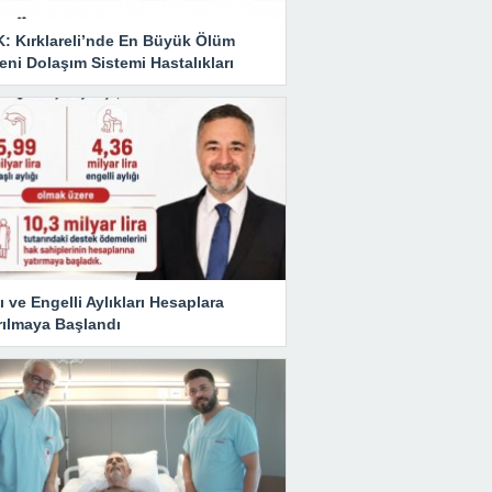
K: Kırklareli’nde En Büyük Ölüm
ni Dolaşım Sistemi Hastalıkları
ı ve Engelli Aylıkları Hesaplara
rılmaya Başlandı