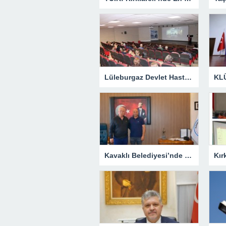
Lüleburgaz Devlet Hastanesi’nden Dünya Emzirme Haftası Katılımı
Kavaklı Belediyesi’nde Fahri Özkan Ziyareti