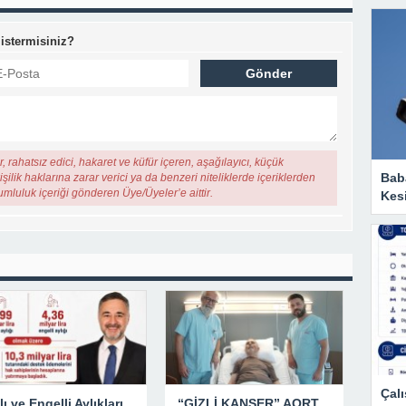
 istermisiniz?
, rahatsız edici, hakaret ve küfür içeren, aşağılayıcı, küçük
Baba
şilik haklarına zarar verici ya da benzeri niteliklerde içeriklerden
rumluluk içeriği gönderen Üye/Üyeler’e aittir.
Kesi
Çalı
Yaşlı ve Engelli Aylıkları Hesaplara Yatırılmaya Başlandı
“GİZLİ KANSER” AORT ANEVRİZMASI KAPALI YÖNTEMLE TEDAVİ EDİLDİ