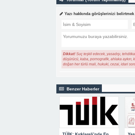
Yazı hakkında görüşlerinizi belirtmek
Dikkat!
Suç teşkil edecek, yasadışı, tehditkar
düşürücü, kaba, pornografik, ahlaka aykırı, ki
doğan her türlü mali, hukuki, cezai, idari so
Benzer Haberler
TÜİK: Kırklareli’nde En Büyük Ölüm Nedeni Dolaşım Sistemi Hastalıkları