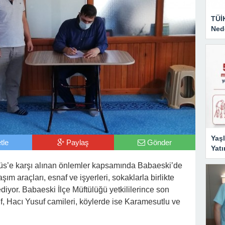
TÜİ
Nede
Yaşl
tle
Paylaş
Gönder
Yatı
s’e karşı alınan önlemler kapsamında Babaeski’de
m araçları, esnaf ve işyerleri, sokaklarla birlikte
yor. Babaeski İlçe Müftülüğü yetkililerince son
if, Hacı Yusuf camileri, köylerde ise Karamesutlu ve