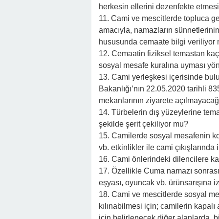
herkesin ellerini dezenfekte etmes
11. Cami ve mescitlerde topluca g
amacıyla, namazların sünnetlerinin
hususunda cemaate bilgi veriliyor
12. Cemaatin fiziksel temastan ka
sosyal mesafe kuralına uyması yönü
13. Cami yerleşkesi içerisinde bulun
Bakanlığı’nın 22.05.2020 tarihli 83
mekanlarının ziyarete açılmayacağı
14. Türbelerin dış yüzeylerine tem
şekilde şerit çekiliyor mu?
15. Camilerde sosyal mesafenin kor
vb. etkinlikler ile cami çıkışlarınd
16. Cami önlerindeki dilencilere ka
17. Özellikle Cuma namazı sonrasın
eşyası, oyuncak vb. ürünsarışına iz
18. Cami ve mescitlerde sosyal me
kılınabilmesi için; camilerin kapa
için belirlenecek diğer alanlarda, b