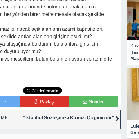
llanacağı göz önünde bulundurularak, namaz
an her yönden birer metre mesafe olacak şekilde
amaz kılınacak açık alanların azami kapasiteleri,
şekilde anılan alanların girişine asıldı mı?
taya ulaştığında bu durum bu alanlara giriş için
Kırk
de duyuruluyor mu?
Has
Masa
 ve mescitlerin bütün bölümleri uygun yöntemlerle
tle
Paylaş
Gönder
İZE
“İstanbul Sözleşmesi Kırmızı Çizgimizdir”
Lül
Gere