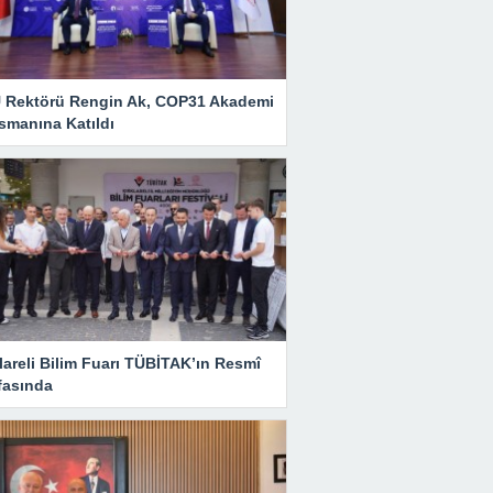
 Rektörü Rengin Ak, COP31 Akademi
smanına Katıldı
lareli Bilim Fuarı TÜBİTAK’ın Resmî
fasında