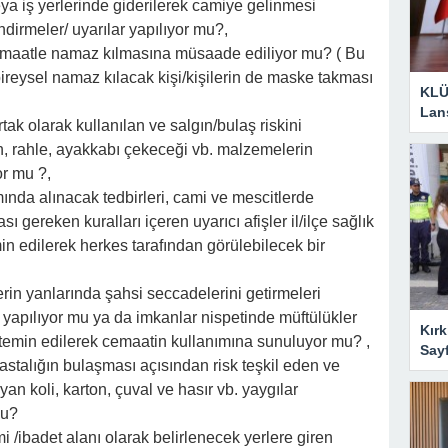
eya iş yerlerinde giderilerek camiye gelinmesi
dirmeler/ uyarılar yapılıyor mu?,
cemaatle namaz kılmasına müsaade ediliyor mu? ( Bu
reysel namaz kılacak kişi/kişilerin de maske takması
KLÜ
Lan
tak olarak kullanılan ve salgın/bulaş riskini
ih, rahle, ayakkabı çekeceği vb. malzemelerin
r mu ?,
nda alınacak tedbirleri, cami ve mescitlerde
gereken kuralları içeren uyarıcı afişler il/ilçe sağlık
in edilerek herkes tarafından görülebilecek bir
rin yanlarında şahsi seccadelerini getirmeleri
 yapılıyor mu ya da imkanlar nispetinde müftülükler
Kırk
 temin edilerek cemaatin kullanımına sunuluyor mu? ,
Say
stalığın bulaşması açısından risk teşkil eden ve
 koli, karton, çuval ve hasır vb. yaygılar
mu?
i /ibadet alanı olarak belirlenecek yerlere giren