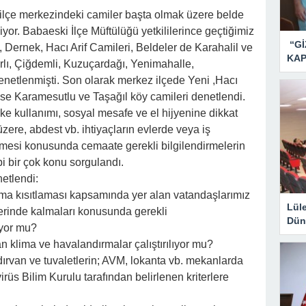
, ilçe merkezindeki camiler başta olmak üzere belde
liyor. Babaeski İlçe Müftülüğü yetkililerince geçtiğimiz
“Gİ
, Dernek, Hacı Arif Camileri, Beldeler de Karahalil ve
KAP
ırlı, Çiğdemli, Kuzuçardağı, Yenimahalle,
denetlenmişti. Son olarak merkez ilçede Yeni ,Hacı
 ise Karamesutlu ve Taşağıl köy camileri denetlendi.
ke kullanımı, sosyal mesafe ve el hijyenine dikkat
zere, abdest vb. ihtiyaçların evlerde veya iş
nmesi konusunda cemaate gerekli bilgilendirmelerin
bi bir çok konu sorgulandı.
etlendi:
ma kısıtlaması kapsamında yer alan vatandaşlarımız
Lül
evlerinde kalmaları konusunda gerekli
Dün
ıyor mu?
n klima ve havalandırmalar çalıştırılıyor mu?
ırvan ve tuvaletlerin; AVM, lokanta vb. mekanlarda
rüs Bilim Kurulu tarafından belirlenen kriterlere