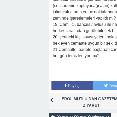
(seccadenin kaplayacağı alan) ku
kılınacak alanın en uç noktalarınd
zeminde işaretlemeleri yapıldı mı?
19. Cami içi, bahçesi/ avlusu ile n
herkes tarafından görülebilecek bir 
20.İçerideki kişi sayısı yeterli nok
bekleyen cemaate uygun bir şekil
21.Cemaatle ibadete başlanan cami
her gün temizleniyor mu?
Paylaş
Twee
EROL MUTLU’DAN GAZETEM
ZİYARET
Yorumlar (Yorum Yapılmamış)