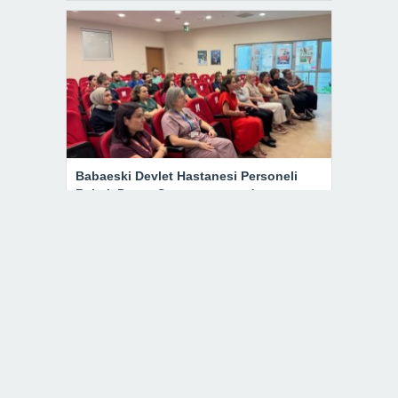
Babaeski Devlet Hastanesi Personeli
Bebek Dostu Sempozyumunda
Babaeski Müftülüğü’nden Kıble