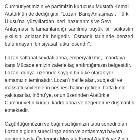
Cumhuriyetimizin ve partimizin kurucusu Mustafa Kemal
Atatürk’ün de dediği gibi: “Lozan Barış Anlaşması, Türk
Ulusu’na yüzyıllardan beri hazırlanmış ve Sevr
Anlaşması ile tamamlandığı sanılmış büyük bir suikastın
yıkılışını anlatan bir belgedir. Osmanlı tarihinde benzeri
bulunmayan bir siyasal utku eseridir”.
Lozan saltanat sevdalılarına, emperyalizme, mandaya
karşı Mücadelemizin zaferle taçlandırdığımızın belgesidir.
Lozan, dünya üzerinde saygın bir ülke olarak yer
almamızın teminatıdır. Lozan’ı hafife alan, subjektif ve
maksatlı söylemlerin nesnesi haline getiren, hatta kinle
yaklaşanlar, İnönü’ye, onun üzerinden Atatürk’e,
Cumhuriyetin kurucu kadrolarına ve değerlerine düşmanlık
etmektedir.
Özgürlüğümüzün ve bağımsızlığımızın tapu senedi olan
Lozan’a giden süreci inşa eden ve antlaşmayı hayata
geçiren başta Önderimiz Mustafa Kemal Atatürk ve 2’nci