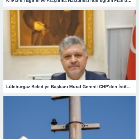
Kırklareli Eğitim ve Araştırma Hastanesi’nde Eğitim Planlaması Masaya Yatırıldı
Lüleburgaz Belediye Başkanı Murat Gerenli CHP’den İstifa Etti