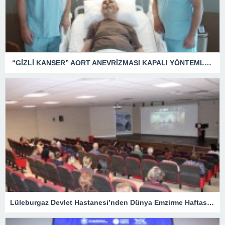
“GİZLİ KANSER” AORT ANEVRİZMASI KAPALI YÖNTEMLE TEDAVİ EDİLDİ
Lüleburgaz Devlet Hastanesi’nden Dünya Emzirme Haftası Katılımı