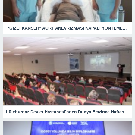
“GİZLİ KANSER” AORT ANEVRİZMASI KAPALI YÖNTEMLE TEDAVİ EDİLDİ
Lüleburgaz Devlet Hastanesi’nden Dünya Emzirme Haftası Katılımı