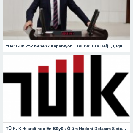
“Her Gün 252 Kepenk Kapanıyor… Bu Bir İflas Değil, Çığlıktır!”
TÜİK: Kırklareli’nde En Büyük Ölüm Nedeni Dolaşım Sistemi Hastalıkları