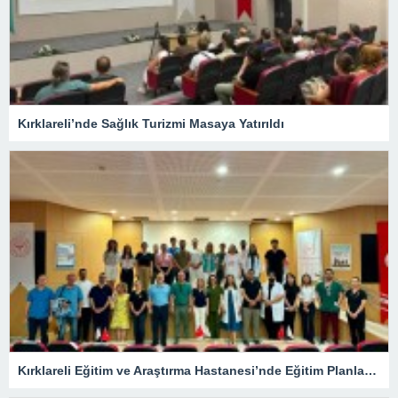
Kırklareli’nde Sağlık Turizmi Masaya Yatırıldı
Kırklareli Eğitim ve Araştırma Hastanesi’nde Eğitim Planlaması Masaya Yatırıldı