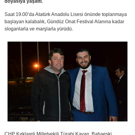
doyasıya yaşattı.
Saat 19.00’da Atatürk Anadolu Lisesi önünde toplanmaya
başlayan kalabalık, Gündüz Onat Festival Alanına kadar
sloganlarla ve marşlarla yürüdü.
CHP Kırklareli Milletvekili Türabi Kayan, Babaeski