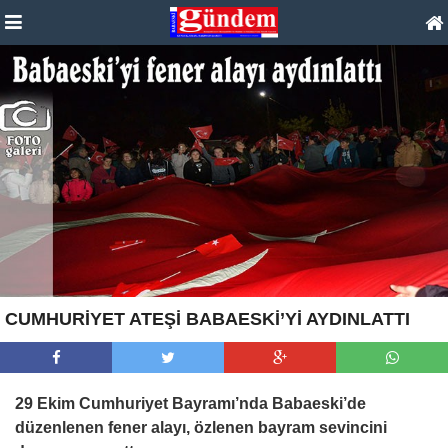
CUMHURİYET ATEŞİ BABAESKİ’Yİ AYDINLATTI
29 Ekim Cumhuriyet Bayramı’nda Babaeski’de
düzenlenen fener alayı, özlenen bayram sevincini