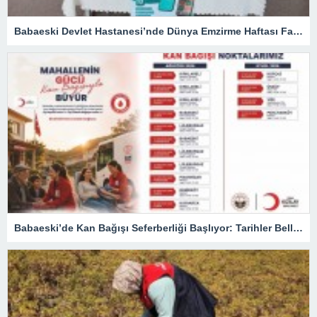
Babaeski Devlet Hastanesi’nde Dünya Emzirme Haftası Farkındalığı
Babaeski’de Kan Bağışı Seferberliği Başlıyor: Tarihler Belli Oldu