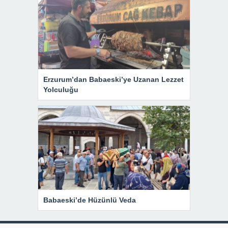
Erzurum’dan Babaeski’ye Uzanan Lezzet
Yolculuğu
Babaeski’de Hüzünlü Veda