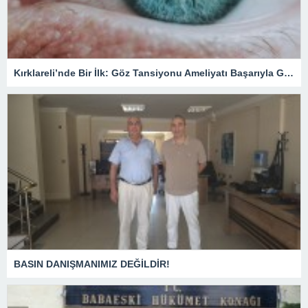
Kırklareli’nde Bir İlk: Göz Tansiyonu Ameliyatı Başarıyla Gerçekleştirildi
BASIN DANIŞMANIMIZ DEĞİLDİR!