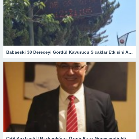
Babaeski 38 Dereceyi Gördü! Kavurucu Sıcaklar Etkisini Artırıyor
CHP Kırklareli İl Başkanlığına Özgür Kaya Görevlendirildi