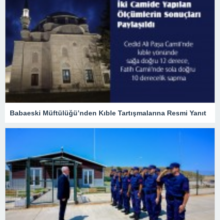
Babaeski Müftülüğü’nden Kıble Tartışmalarına Resmi Yanıt