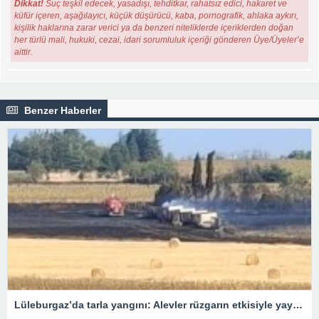
Dikkat!
Suç teşkil edecek, yasadışı, tehditkar, rahatsız edici, hakaret ve
küfür içeren, aşağılayıcı, küçük düşürücü, kaba, pornografik, ahlaka aykırı,
kişilik haklarına zarar verici ya da benzeri niteliklerde içeriklerden doğan
her türlü mali, hukuki, cezai, idari sorumluluk içeriği gönderen Üye/Üyeler’e
aittir.
Benzer Haberler
Lüleburgaz’da tarla yangını: Alevler rüzgarın etkisiyle yayıldı