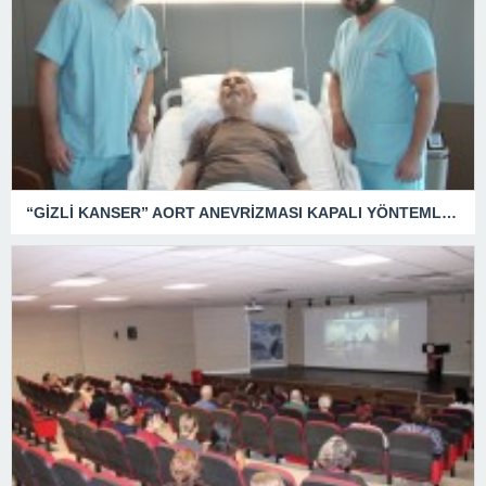
“GİZLİ KANSER” AORT ANEVRİZMASI KAPALI YÖNTEMLE TEDAVİ EDİLDİ