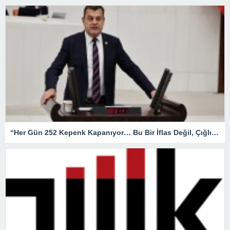
“Her Gün 252 Kepenk Kapanıyor… Bu Bir İflas Değil, Çığlıktır!”