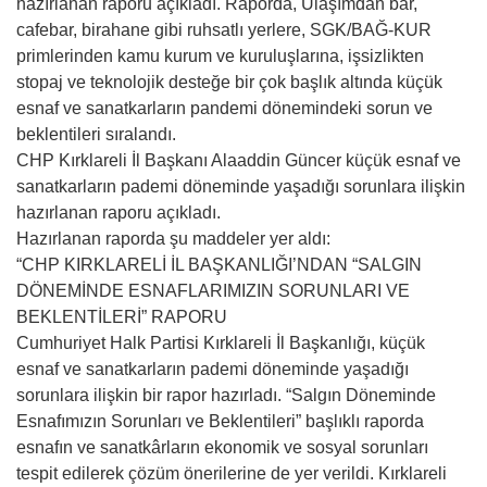
hazırlanan raporu açıkladı. Raporda, Ulaşımdan bar,
cafebar, birahane gibi ruhsatlı yerlere, SGK/BAĞ-KUR
primlerinden kamu kurum ve kuruluşlarına, işsizlikten
stopaj ve teknolojik desteğe bir çok başlık altında küçük
esnaf ve sanatkarların pandemi dönemindeki sorun ve
beklentileri sıralandı.
CHP Kırklareli İl Başkanı Alaaddin Güncer küçük esnaf ve
sanatkarların pademi döneminde yaşadığı sorunlara ilişkin
hazırlanan raporu açıkladı.
Hazırlanan raporda şu maddeler yer aldı:
“CHP KIRKLARELİ İL BAŞKANLIĞI’NDAN “SALGIN
DÖNEMİNDE ESNAFLARIMIZIN SORUNLARI VE
BEKLENTİLERİ” RAPORU
Cumhuriyet Halk Partisi Kırklareli İl Başkanlığı, küçük
esnaf ve sanatkarların pademi döneminde yaşadığı
sorunlara ilişkin bir rapor hazırladı. “Salgın Döneminde
Esnafımızın Sorunları ve Beklentileri” başlıklı raporda
esnafın ve sanatkârların ekonomik ve sosyal sorunları
tespit edilerek çözüm önerilerine de yer verildi. Kırklareli