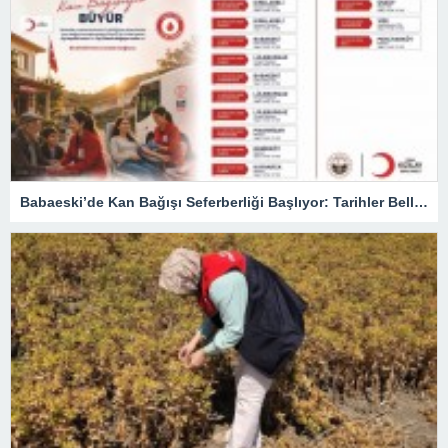
Babaeski’de Kan Bağışı Seferberliği Başlıyor: Tarihler Belli Oldu