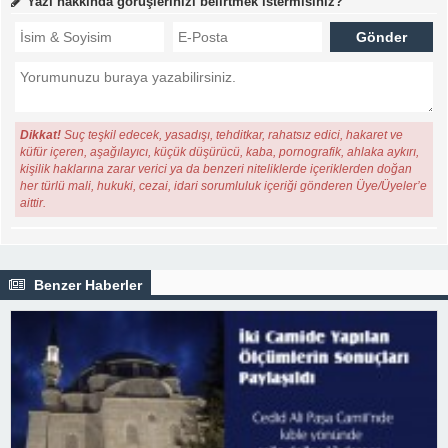
Yazı hakkında görüşlerinizi belirtmek istermisiniz?
Dikkat!
Suç teşkil edecek, yasadışı, tehditkar, rahatsız edici, hakaret ve
küfür içeren, aşağılayıcı, küçük düşürücü, kaba, pornografik, ahlaka aykırı,
kişilik haklarına zarar verici ya da benzeri niteliklerde içeriklerden doğan
her türlü mali, hukuki, cezai, idari sorumluluk içeriği gönderen Üye/Üyeler’e
aittir.
Benzer Haberler