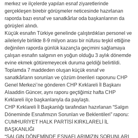
merkez ve ilçelerde yapılan esnaf ziyaretlerinde
gerçekleşen birebir görüşmeler neticesinde hazırlanan
raporda bazı esnaf ve sanatkârlar oda başkanlarının da
görüşleri alındı.
Küçük esnafın Türkiye genelinde çalıştırdıkları personel ve
aileleriyle birlikte 8-9 milyon arası bir nüfusu teşkil ettiğine
değinilen raporda günlük kazançla geçimini sağlamaya
çalışan esnafın salgının en yoğun olduğu 3 aylık dönemde
evine ekmek götüremeyecek duruma geldiği belirtildi.
Toplamda 7 maddeden oluşan küçük esnaf ve
sanatkârların sorunları ve çözüm önerileri raporunu CHP
Genel Merkezi’ne gönderen CHP Kırklareli İl Başkanı
Alaaddin Güncer, aynı raporu geçtiğimiz hafta CHP
Kırklareli ilçe başkanlarıyla da paylaştı.
CHP Kırklareli İl Başkanlığı tarafından hazırlanan “Salgın
Döneminde Esnafımızın Sorunları ve Beklentileri” raporu:
CUMHURİYET HALK PARTİSİ KIRKLARELİ İL
BAŞKANLIĞI
“SALGIN DÖNEMİNDE ESNAFLARIMIZIN SORUNLARI