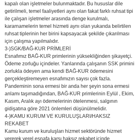
kapalı olan işletmeler bulunmaktadır. Bu hususlar dile
getirilmeli, temel faaliyetleri aynı olan fakat farklı ruhsat tipi
ile çalışan işletmeler arasında denge kurulmalı,
kararnamelerin temel hizmeti aynı olan yukarıda belirtilen
ruhsat tiplerinin her birini kapsayacak şekilde çıkarılması
için çalışma yapılmalıdır.
3-)SGK/BAĞ-KUR PRİMLERİ
Esnafımız BAĞ-KUR primlerinin yüksekliğinden şikayetçi.
Ödeme zorluğu içindeler. Yanlarında çalışanın SSK primini
zorlukla ödeyen ama kendi BAĞ-KUR ödemesini
gerçekleştiremeyen esnafımızın sayısı çok fazla.
Pandeminin sona ermesi bir anda her şeyin sona ermesi
anlamı taşımadığından, BAĞ-KUR primlerinin Eylül , Ekim,
Kasım, Aralık ayı ödemelerinin ötelenmesi, salgının
gidişatına göre 2021 önlemleri düşünülmelidir.
4-)KAMU KURUM VE KURULUŞLARI/HAKSIZ
REKABET
Kamu kurum ve kuruluşları hizmet sektöründe hizmet
vererek yerel esnafa karşı haksız rekabet içinde