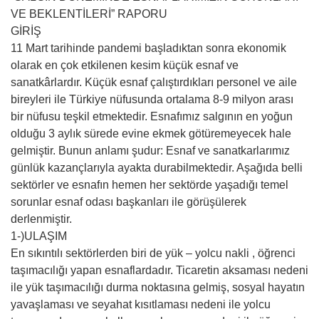
VE BEKLENTİLERİ” RAPORU
GİRİŞ
11 Mart tarihinde pandemi başladıktan sonra ekonomik
olarak en çok etkilenen kesim küçük esnaf ve
sanatkârlardır. Küçük esnaf çalıştırdıkları personel ve aile
bireyleri ile Türkiye nüfusunda ortalama 8-9 milyon arası
bir nüfusu teşkil etmektedir. Esnafımız salgının en yoğun
olduğu 3 aylık sürede evine ekmek götüremeyecek hale
gelmiştir. Bunun anlamı şudur: Esnaf ve sanatkarlarımız
günlük kazançlarıyla ayakta durabilmektedir. Aşağıda belli
sektörler ve esnafın hemen her sektörde yaşadığı temel
sorunlar esnaf odası başkanları ile görüşülerek
derlenmiştir.
1-)ULAŞIM
En sıkıntılı sektörlerden biri de yük – yolcu nakli , öğrenci
taşımacılığı yapan esnaflardadır. Ticaretin aksaması nedeni
ile yük taşımacılığı durma noktasına gelmiş, sosyal hayatın
yavaşlaması ve seyahat kısıtlaması nedeni ile yolcu