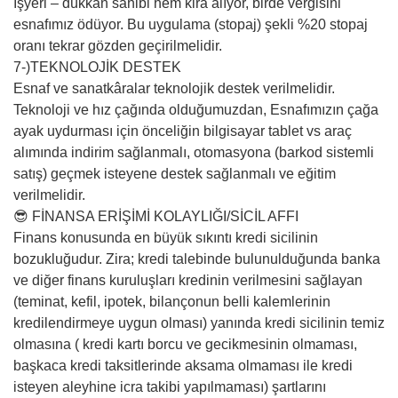
İşyeri – dükkan sahibi hem kira alıyor, birde vergisini
esnafımız ödüyor. Bu uygulama (stopaj) şekli %20 stopaj
oranı tekrar gözden geçirilmelidir.
7-)TEKNOLOJİK DESTEK
Esnaf ve sanatkâralar teknolojik destek verilmelidir.
Teknoloji ve hız çağında olduğumuzdan, Esnafımızın çağa
ayak uydurması için önceliğin bilgisayar tablet vs araç
alımında indirim sağlanmalı, otomasyona (barkod sistemli
satış) geçmek isteyene destek sağlanmalı ve eğitim
verilmelidir.
😎 FİNANSA ERİŞİMİ KOLAYLIĞI/SİCİL AFFI
Finans konusunda en büyük sıkıntı kredi sicilinin
bozukluğudur. Zira; kredi talebinde bulunulduğunda banka
ve diğer finans kuruluşları kredinin verilmesini sağlayan
(teminat, kefil, ipotek, bilançonun belli kalemlerinin
kredilendirmeye uygun olması) yanında kredi sicilinin temiz
olmasına ( kredi kartı borcu ve gecikmesinin olmaması,
başkaca kredi taksitlerinde aksama olmaması ile kredi
isteyen aleyhine icra takibi yapılmaması) şartlarını