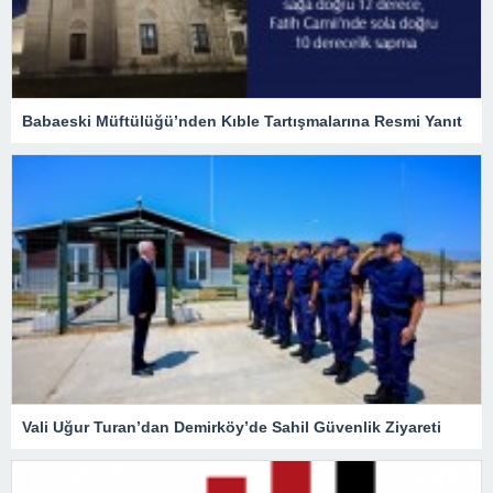
Babaeski Müftülüğü’nden Kıble Tartışmalarına Resmi Yanıt
Vali Uğur Turan’dan Demirköy’de Sahil Güvenlik Ziyareti