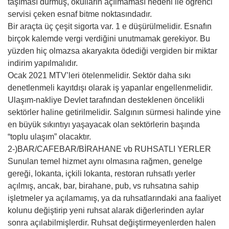
taşıması durmuş, okulların açılmaması nedeni ile öğrenci
servisi çeken esnaf bitme noktasındadır.
Bir araçta üç çeşit sigorta var. 1 e düşürülmelidir. Esnafın
birçok kalemde vergi verdiğini unutmamak gerekiyor. Bu
yüzden hiç olmazsa akaryakıta ödediği vergiden bir miktar
indirim yapılmalıdır.
Ocak 2021 MTV’leri ötelenmelidir. Sektör daha sıkı
denetlenmeli kayıtdışı olarak iş yapanlar engellenmelidir.
Ulaşım-nakliye Devlet tarafından desteklenen öncelikli
sektörler haline getirilmelidir. Salgının sürmesi halinde yine
en büyük sıkıntıyı yaşayacak olan sektörlerin başında
“toplu ulaşım” olacaktır.
2-)BAR/CAFEBAR/BİRAHANE vb RUHSATLI YERLER
Sunulan temel hizmet aynı olmasına rağmen, genelge
gereği, lokanta, içkili lokanta, restoran ruhsatlı yerler
açılmış, ancak, bar, birahane, pub, vs ruhsatına sahip
işletmeler ya açılamamış, ya da ruhsatlarındaki ana faaliyet
kolunu değiştirip yeni ruhsat alarak diğerlerinden aylar
sonra açılabilmişlerdir. Ruhsat değiştirmeyenlerden halen