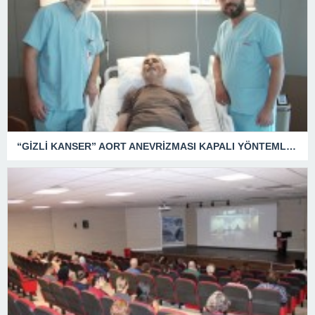
“GİZLİ KANSER” AORT ANEVRİZMASI KAPALI YÖNTEMLE TEDAVİ EDİLDİ