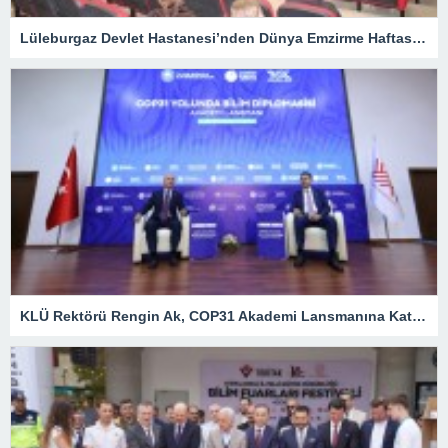
Lüleburgaz Devlet Hastanesi’nden Dünya Emzirme Haftası Katılımı
KLÜ Rektörü Rengin Ak, COP31 Akademi Lansmanına Katıldı