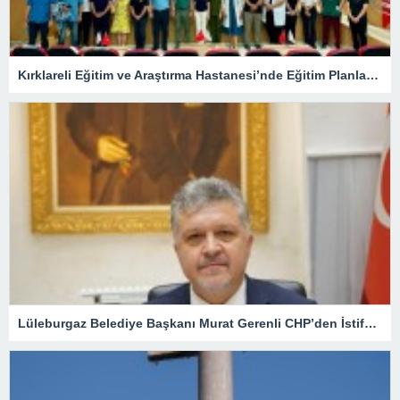
Kırklareli Eğitim ve Araştırma Hastanesi’nde Eğitim Planlaması Masaya Yatırıldı
Lüleburgaz Belediye Başkanı Murat Gerenli CHP’den İstifa Etti