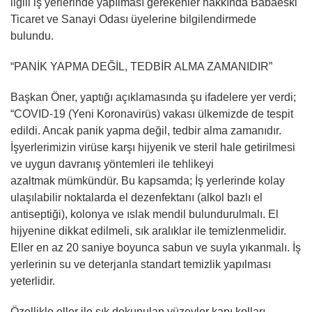
ilgili iş yerlerinde yapılması gerekenler hakkında Babaeski
Ticaret ve Sanayi Odası üyelerine bilgilendirmede
bulundu.
“PANİK YAPMA DEĞİL, TEDBİR ALMA ZAMANIDIR”
Başkan Öner, yaptığı açıklamasında şu ifadelere yer verdi;
“COVID-19 (Yeni Koronavirüs) vakası ülkemizde de tespit
edildi. Ancak panik yapma değil, tedbir alma zamanıdır.
İşyerlerimizin virüse karşı hijyenik ve steril hale getirilmesi
ve uygun davranış yöntemleri ile tehlikeyi
azaltmak mümkündür. Bu kapsamda; İş yerlerinde kolay
ulaşılabilir noktalarda el dezenfektanı (alkol bazlı el
antiseptiği), kolonya ve ıslak mendil bulundurulmalı. El
hijyenine dikkat edilmeli, sık aralıklar ile temizlenmelidir.
Eller en az 20 saniye boyunca sabun ve suyla yıkanmalı. İş
yerlerinin su ve deterjanla standart temizlik yapılması
yeterlidir.
Özellikle eller ile sık dokunulan yüzeyler kapı kolları,