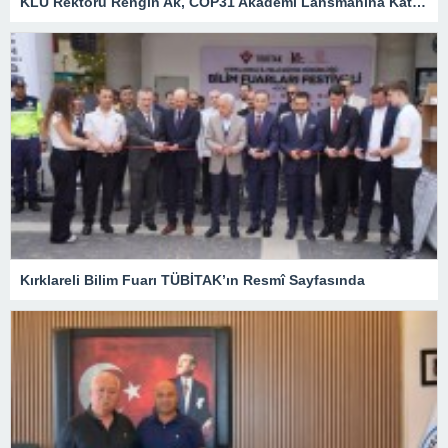
KLÜ Rektörü Rengin Ak, COP31 Akademi Lansmanına Katıldı
Kırklareli Bilim Fuarı TÜBİTAK’ın Resmî Sayfasında