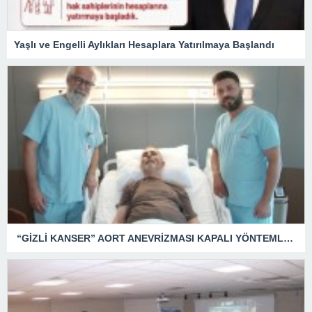
Yaşlı ve Engelli Aylıkları Hesaplara Yatırılmaya Başlandı
“GİZLİ KANSER” AORT ANEVRİZMASI KAPALI YÖNTEMLE TEDAVİ EDİLDİ