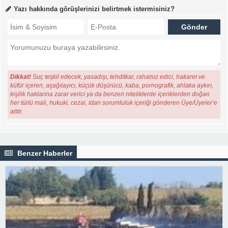
Yazı hakkında görüşlerinizi belirtmek istermisiniz?
Dikkat!
Suç teşkil edecek, yasadışı, tehditkar, rahatsız edici, hakaret ve
küfür içeren, aşağılayıcı, küçük düşürücü, kaba, pornografik, ahlaka aykırı,
kişilik haklarına zarar verici ya da benzeri niteliklerde içeriklerden doğan
her türlü mali, hukuki, cezai, idari sorumluluk içeriği gönderen Üye/Üyeler’e
aittir.
Benzer Haberler