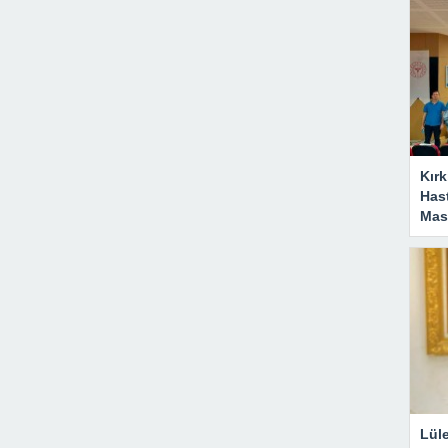
Kırk
Has
Masa
Lül