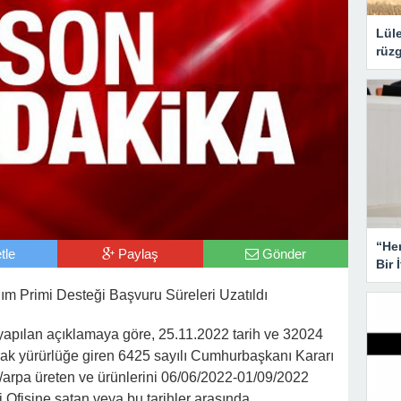
Lüle
rüzg
“He
tle
Paylaş
Gönder
Bir 
lım Primi Desteği Başvuru Süreleri Uzatıldı
 yapılan açıklamaya göre, 25.11.2022 tarih ve 32024
ak yürürlüğe giren 6425 sayılı Cumhurbaşkanı Kararı
/arpa üreten ve ürünlerini 06/06/2022-01/09/2022
i Ofisine satan veya bu tarihler arasında