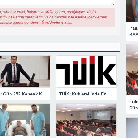
, rahatsız edici, hakaret ve küfür içeren, aşağılayıcı, küçük
şilik haklarına zarar verici ya da benzeri niteliklerde içeriklerden
rumluluk içeriği gönderen Üye/Üyeler’e aittir.
“Gİ
KAP
“Her Gün 252 Kepenk Kapanıyor… Bu Bir İflas Değil, Çığlıktır!”
TÜİK: Kırklareli’nde En Büyük Ölüm Nedeni Dolaşım Sistemi Hastalıkları
Lül
Dün