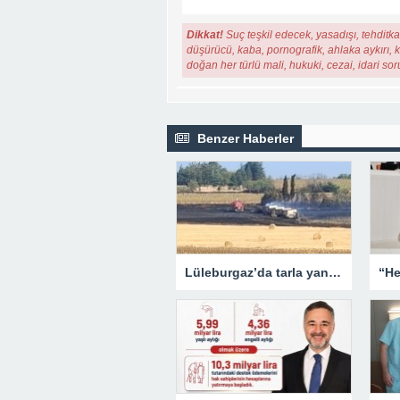
Dikkat!
Suç teşkil edecek, yasadışı, tehditkar
düşürücü, kaba, pornografik, ahlaka aykırı, ki
doğan her türlü mali, hukuki, cezai, idari so
Benzer Haberler
Lüleburgaz’da tarla yangını: Alevler rüzgarın etkisiyle yayıldı