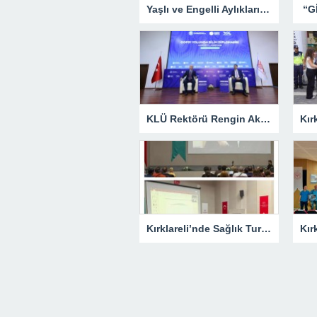
Yaşlı ve Engelli Aylıkları Hesaplara Yatırılmaya Başlandı
KLÜ Rektörü Rengin Ak, COP31 Akademi Lansmanına Katıldı
Kırklareli’nde Sağlık Turizmi Masaya Yatırıldı