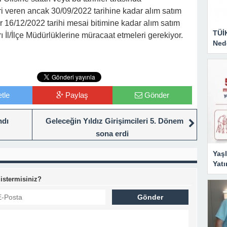
ri veren ancak 30/09/2022 tarihine kadar alım satım
er 16/12/2022 tarihi mesai bitimine kadar alım satım
TÜİ
rı İl/İlçe Müdürlüklerine müracaat etmeleri gerekiyor.
Nede
tle
Paylaş
Gönder
ndı
Geleceğin Yıldız Girişimcileri 5. Dönem
sona erdi
Yaşl
Yatı
 istermisiniz?