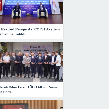
 Rektörü Rengin Ak, COP31 Akademi
smanına Katıldı
lareli Bilim Fuarı TÜBİTAK’ın Resmî
fasında