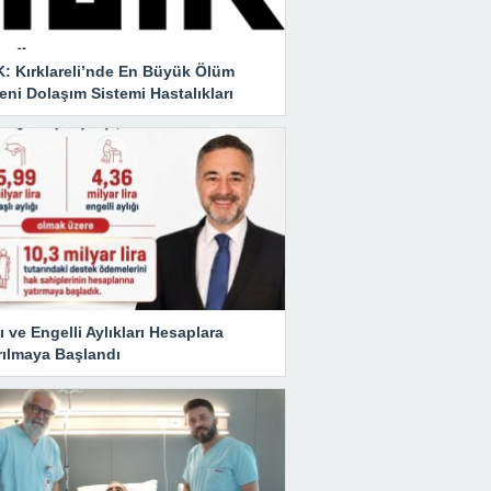
K: Kırklareli’nde En Büyük Ölüm
ni Dolaşım Sistemi Hastalıkları
ı ve Engelli Aylıkları Hesaplara
rılmaya Başlandı