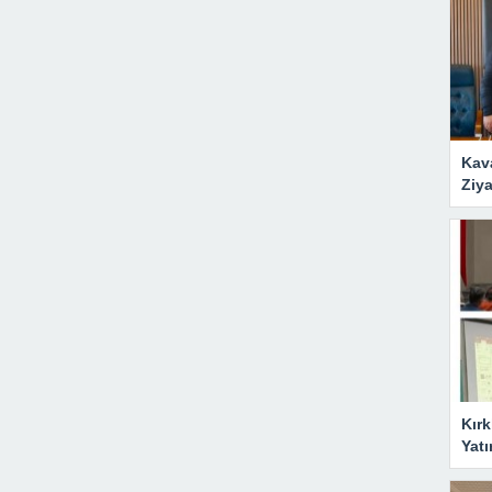
Kav
Ziya
Kırk
Yatı