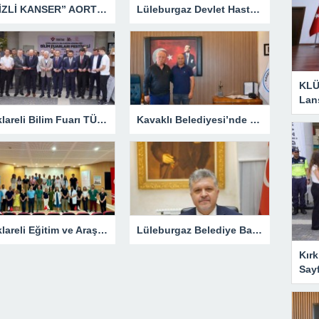
“GİZLİ KANSER” AORT ANEVRİZMASI KAPALI YÖNTEMLE TEDAVİ EDİLDİ
Lüleburgaz Devlet Hastanesi’nden Dünya Emzirme Haftası Katılımı
KLÜ
Lan
Kırklareli Bilim Fuarı TÜBİTAK’ın Resmî Sayfasında
Kavaklı Belediyesi’nde Fahri Özkan Ziyareti
Kırklareli Eğitim ve Araştırma Hastanesi’nde Eğitim Planlaması Masaya Yatırıldı
Lüleburgaz Belediye Başkanı Murat Gerenli CHP’den İstifa Etti
Kırk
Say