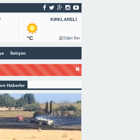
KIRKLARELİ
P
°C
Diğer İller
ye
İletişim
on Haberler