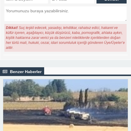
Dikkat!
Suç teşkil edecek, yasadışı, tehditkar, rahatsız edici, hakaret ve
küfür içeren, aşağılayıcı, küçük düşürücü, kaba, pornografik, ahlaka aykırı,
kişilik haklarına zarar verici ya da benzeri niteliklerde içeriklerden doğan
her türlü mali, hukuki, cezai, idari sorumluluk içeriği gönderen Üye/Üyeler’e
aittir.
Benzer Haberler