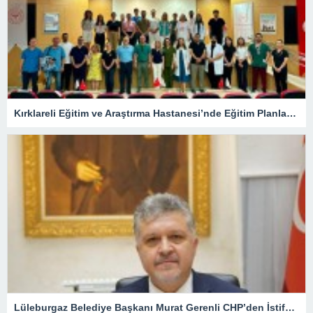
Kırklareli Eğitim ve Araştırma Hastanesi’nde Eğitim Planlaması Masaya Yatırıldı
Lüleburgaz Belediye Başkanı Murat Gerenli CHP’den İstifa Etti