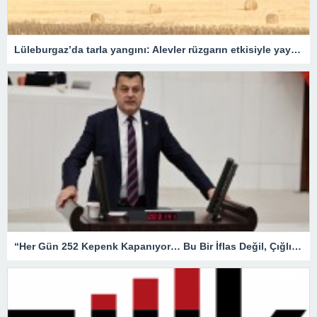
Lüleburgaz’da tarla yangını: Alevler rüzgarın etkisiyle yayıldı
“Her Gün 252 Kepenk Kapanıyor… Bu Bir İflas Değil, Çığlıktır!”