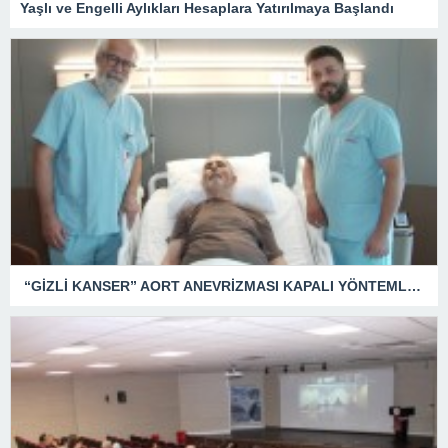
Yaşlı ve Engelli Aylıkları Hesaplara Yatırılmaya Başlandı
“GİZLİ KANSER” AORT ANEVRİZMASI KAPALI YÖNTEMLE TEDAVİ EDİLDİ