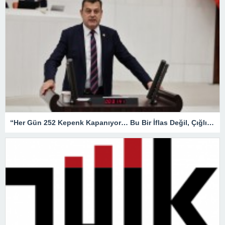
“Her Gün 252 Kepenk Kapanıyor… Bu Bir İflas Değil, Çığlıktır!”