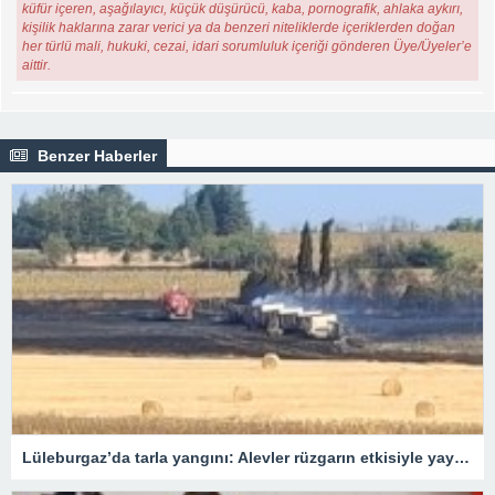
küfür içeren, aşağılayıcı, küçük düşürücü, kaba, pornografik, ahlaka aykırı,
kişilik haklarına zarar verici ya da benzeri niteliklerde içeriklerden doğan
her türlü mali, hukuki, cezai, idari sorumluluk içeriği gönderen Üye/Üyeler’e
aittir.
Benzer Haberler
Lüleburgaz’da tarla yangını: Alevler rüzgarın etkisiyle yayıldı