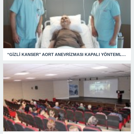
“GİZLİ KANSER” AORT ANEVRİZMASI KAPALI YÖNTEMLE TEDAVİ EDİLDİ