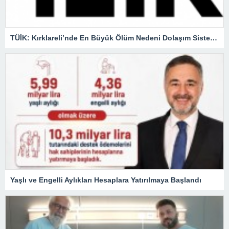
TÜİK: Kırklareli’nde En Büyük Ölüm Nedeni Dolaşım Sistemi Hastalıkları
Yaşlı ve Engelli Aylıkları Hesaplara Yatırılmaya Başlandı