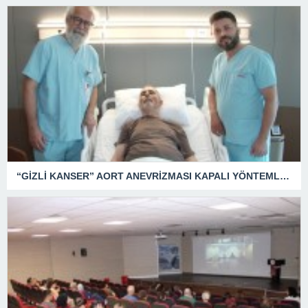
“GİZLİ KANSER” AORT ANEVRİZMASI KAPALI YÖNTEMLE TEDAVİ EDİLDİ