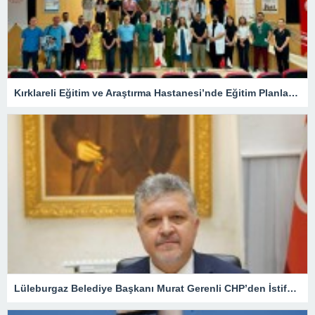
Kırklareli Eğitim ve Araştırma Hastanesi’nde Eğitim Planlaması Masaya Yatırıldı
Lüleburgaz Belediye Başkanı Murat Gerenli CHP’den İstifa Etti