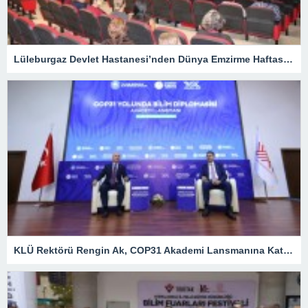
Lüleburgaz Devlet Hastanesi’nden Dünya Emzirme Haftası Katılımı
KLÜ Rektörü Rengin Ak, COP31 Akademi Lansmanına Katıldı