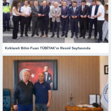
Kırklareli Bilim Fuarı TÜBİTAK’ın Resmî Sayfasında