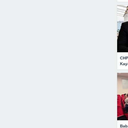
CHP 
Kay
Bab