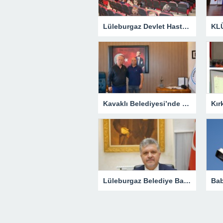
Lüleburgaz Devlet Hastanesi’nden Dünya Emzirme Haftası Katılımı
Kavaklı Belediyesi’nde Fahri Özkan Ziyareti
Lüleburgaz Belediye Başkanı Murat Gerenli CHP’den İstifa Etti