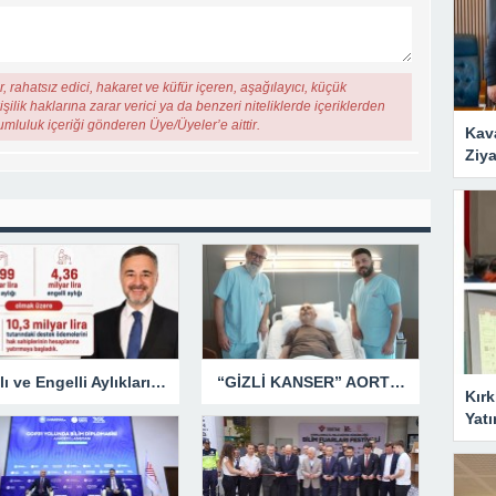
, rahatsız edici, hakaret ve küfür içeren, aşağılayıcı, küçük
şilik haklarına zarar verici ya da benzeri niteliklerde içeriklerden
rumluluk içeriği gönderen Üye/Üyeler’e aittir.
Kav
Ziya
Yaşlı ve Engelli Aylıkları Hesaplara Yatırılmaya Başlandı
“GİZLİ KANSER” AORT ANEVRİZMASI KAPALI YÖNTEMLE TEDAVİ EDİLDİ
Kırk
Yatı