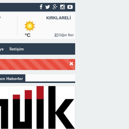
KIRKLARELİ
P
°C
Diğer İller
ye
İletişim
on Haberler