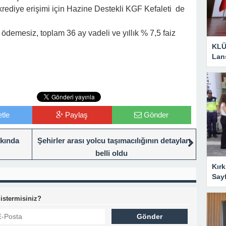
 krediye erişimi için Hazine Destekli KGF Kefaleti de
 ödemesiz, toplam 36 ay vadeli ve yıllık % 7,5 faiz
KLÜ
Lan
tle
Paylaş
Gönder
kkında
Şehirler arası yolcu taşımacılığının detayları
belli oldu
Kırk
Say
 istermisiniz?