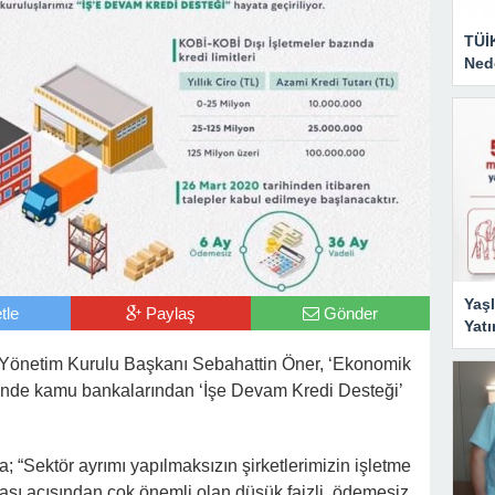
TÜİ
Nede
Yaşl
tle
Paylaş
Gönder
Yatı
 Yönetim Kurulu Başkanı Sebahattin Öner, ‘Ekonomik
vesinde kamu bankalarından ‘İşe Devam Kredi Desteği’
 “Sektör ayrımı yapılmaksızın şirketlerimizin işletme
ması açısından çok önemli olan düşük faizli, ödemesiz