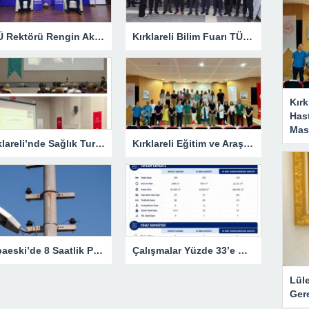
KLÜ Rektörü Rengin Ak, COP31 Akademi Lansmanına Katıldı
Kırklareli Bilim Fuarı TÜBİTAK’ın Resmî Sayfasında
Kırk
Has
Masa
Kırklareli’nde Sağlık Turizmi Masaya Yatırıldı
Kırklareli Eğitim ve Araştırma Hastanesi’nde Eğitim Planlaması Masaya Yatırıldı
Babaeski’de 8 Saatlik Planlı Elektrik Kesintisi
Çalışmalar Yüzde 33’e Ulaştı
Lül
Gere