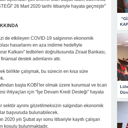
” 26 Mart 2020 tarihi itibariyle hayata geçmiştir”
“Gİ
KAP
AKKINDA
zi de etkileyen COVID-19 salgınının ekonomik
 olası hasarlarını en aza indirme hedefiyle
ar Kalkanı” tedbirleri doğrultusunda Ziraat Bankası,
inansal destek adımlarını attı.
k birlikte çalışmak, bu sürecin en kısa süre
ek.
ından başta KOBİ’ler olmak üzere kurumsal ve ticari
Lül
esi ihtiyaçları için “İşe Devam Kredi Desteği” hayata
Dün
ir sektör ayrımı gözetilmeksizin salgından ekonomik
alar başvuruda bulunabilecek.
n 2020 yılı Şubat ayı sonu itibariyle kayıtlı çalışan
n koşulu bulunmaktadır.