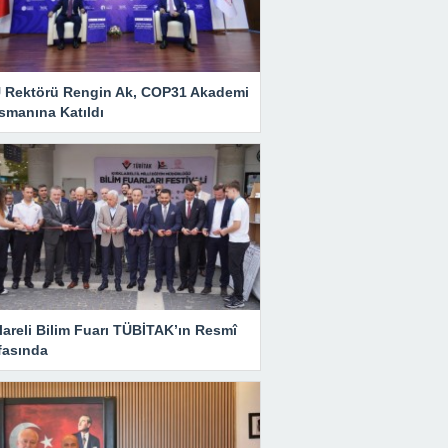
 Rektörü Rengin Ak, COP31 Akademi
smanına Katıldı
lareli Bilim Fuarı TÜBİTAK’ın Resmî
fasında