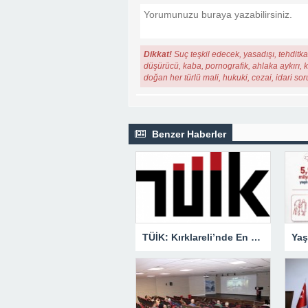
Dikkat!
Suç teşkil edecek, yasadışı, tehditkar
düşürücü, kaba, pornografik, ahlaka aykırı, ki
doğan her türlü mali, hukuki, cezai, idari so
Benzer Haberler
TÜİK: Kırklareli’nde En Büyük Ölüm Nedeni Dolaşım Sistemi Hastalıkları