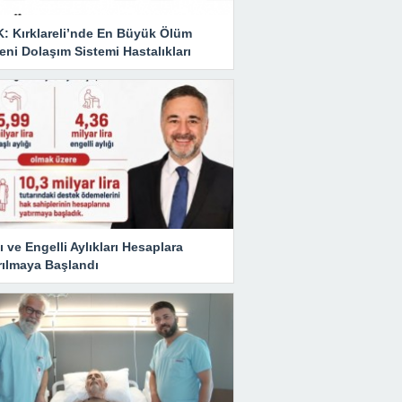
K: Kırklareli’nde En Büyük Ölüm
ni Dolaşım Sistemi Hastalıkları
ı ve Engelli Aylıkları Hesaplara
rılmaya Başlandı