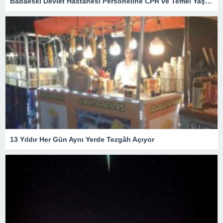
Babaeski Devlet Hastanesi Personeline CPR ve Temel Yaşam Desteği Eğitimi
13 Yıldır Her Gün Aynı Yerde Tezgâh Açıyor