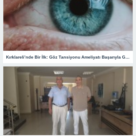
Kırklareli’nde Bir İlk: Göz Tansiyonu Ameliyatı Başarıyla Gerçekleştirildi