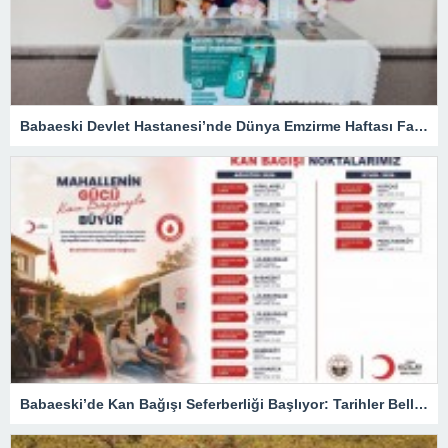
Babaeski Devlet Hastanesi’nde Dünya Emzirme Haftası Farkındalığı
Babaeski’de Kan Bağışı Seferberliği Başlıyor: Tarihler Belli Oldu