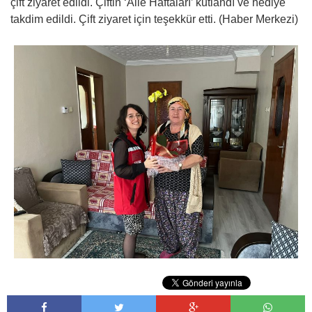
çift ziyaret edildi. Çiftin ‘Aile Haftaları’ kutlandı ve hediye
takdim edildi. Çift ziyaret için teşekkür etti. (Haber Merkezi)