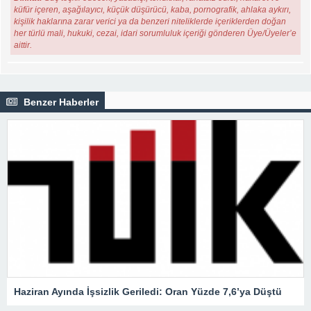
küfür içeren, aşağılayıcı, küçük düşürücü, kaba, pornografik, ahlaka aykırı,
kişilik haklarına zarar verici ya da benzeri niteliklerde içeriklerden doğan
her türlü mali, hukuki, cezai, idari sorumluluk içeriği gönderen Üye/Üyeler’e
aittir.
Benzer Haberler
Haziran Ayında İşsizlik Geriledi: Oran Yüzde 7,6’ya Düştü