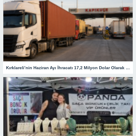
Kırklareli’nin Haziran Ayı İhracatı 17,2 Milyon Dolar Olarak Gerçekleşti