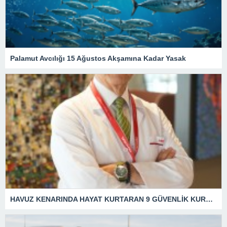
Palamut Avcılığı 15 Ağustos Akşamına Kadar Yasak
HAVUZ KENARINDA HAYAT KURTARAN 9 GÜVENLİK KURALI