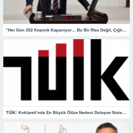
“Her Gün 252 Kepenk Kapanıyor… Bu Bir İflas Değil, Çığlıktır!”
TÜİK: Kırklareli’nde En Büyük Ölüm Nedeni Dolaşım Sistemi Hastalıkları