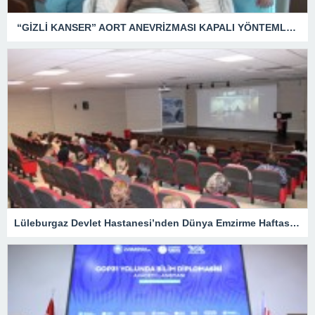
“GİZLİ KANSER” AORT ANEVRİZMASI KAPALI YÖNTEMLE TEDAVİ EDİLDİ
Lüleburgaz Devlet Hastanesi’nden Dünya Emzirme Haftası Katılımı