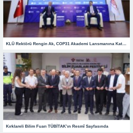
KLÜ Rektörü Rengin Ak, COP31 Akademi Lansmanına Katıldı
Kırklareli Bilim Fuarı TÜBİTAK’ın Resmî Sayfasında