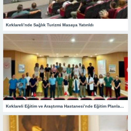
Kırklareli’nde Sağlık Turizmi Masaya Yatırıldı
Kırklareli Eğitim ve Araştırma Hastanesi’nde Eğitim Planlaması Masaya Yatırıldı