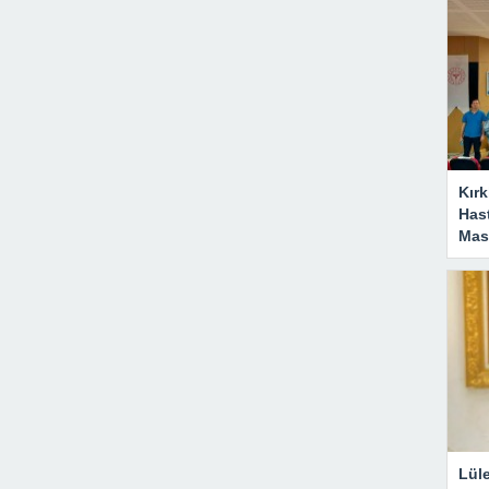
Kırk
Has
Masa
Lül