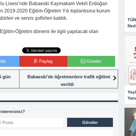
olu Lisesi’nde Babaeski Kaymakam Vekili Erdoğan
 2019-2020 Eğitim-Öğretim Yılı toplantısına kurum
dürleri ve servis şoförleri katıldı.
TÜİ
Nede
itim-Öğretim dönemi ile ilgili yapılacak olan
tle
Paylaş
Gönder
15 gün
Babaeski’de öğretmenlere trafik eğitimi
verildi
Yaşl
Yatı
 istermisiniz?