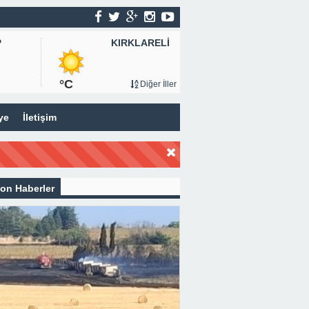
KIRKLARELİ
P
°C
Diğer İller
ye
İletişim
on Haberler