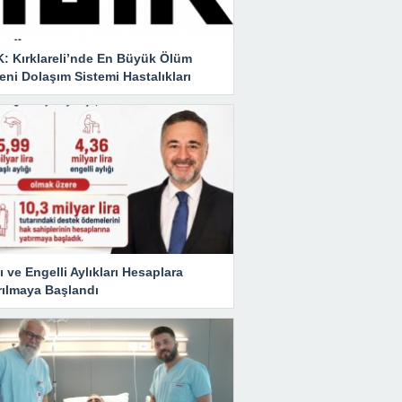
K: Kırklareli’nde En Büyük Ölüm
ni Dolaşım Sistemi Hastalıkları
ı ve Engelli Aylıkları Hesaplara
rılmaya Başlandı