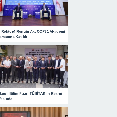
 Rektörü Rengin Ak, COP31 Akademi
smanına Katıldı
lareli Bilim Fuarı TÜBİTAK’ın Resmî
fasında