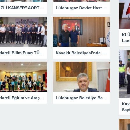
“GİZLİ KANSER” AORT ANEVRİZMASI KAPALI YÖNTEMLE TEDAVİ EDİLDİ
Lüleburgaz Devlet Hastanesi’nden Dünya Emzirme Haftası Katılımı
KLÜ
Lan
Kırklareli Bilim Fuarı TÜBİTAK’ın Resmî Sayfasında
Kavaklı Belediyesi’nde Fahri Özkan Ziyareti
Kırklareli Eğitim ve Araştırma Hastanesi’nde Eğitim Planlaması Masaya Yatırıldı
Lüleburgaz Belediye Başkanı Murat Gerenli CHP’den İstifa Etti
Kırk
Say