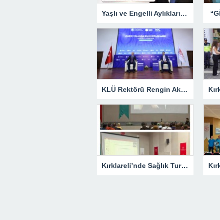
Yaşlı ve Engelli Aylıkları Hesaplara Yatırılmaya Başlandı
KLÜ Rektörü Rengin Ak, COP31 Akademi Lansmanına Katıldı
Kırklareli’nde Sağlık Turizmi Masaya Yatırıldı