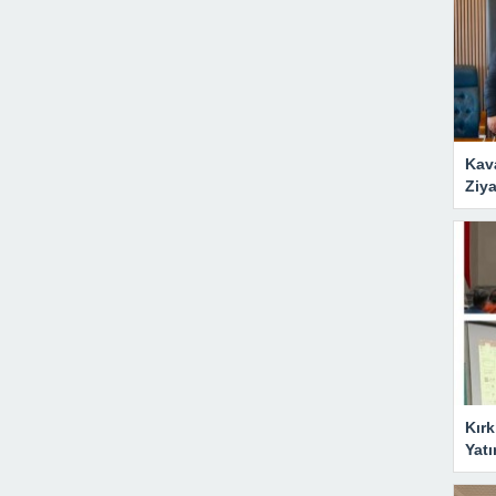
Kav
Ziya
Kırk
Yatı