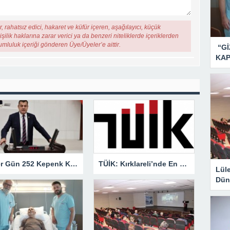
, rahatsız edici, hakaret ve küfür içeren, aşağılayıcı, küçük
şilik haklarına zarar verici ya da benzeri niteliklerde içeriklerden
rumluluk içeriği gönderen Üye/Üyeler’e aittir.
“Gİ
KAP
“Her Gün 252 Kepenk Kapanıyor… Bu Bir İflas Değil, Çığlıktır!”
TÜİK: Kırklareli’nde En Büyük Ölüm Nedeni Dolaşım Sistemi Hastalıkları
Lül
Dün