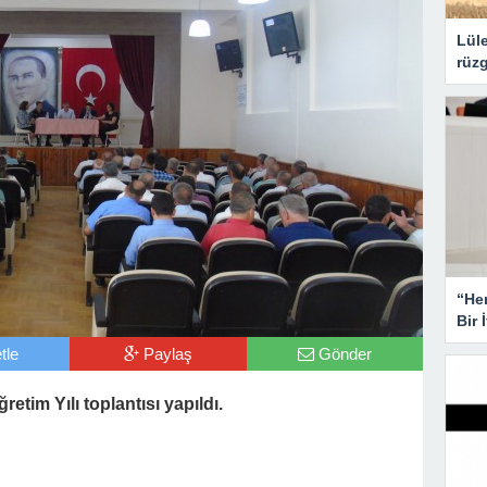
Lüle
rüzg
“He
Bir 
tle
Paylaş
Gönder
tim Yılı toplantısı yapıldı.