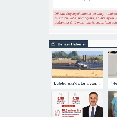
Dikkat!
Suç teşkil edecek, yasadışı, tehditkar
düşürücü, kaba, pornografik, ahlaka aykırı, ki
doğan her türlü mali, hukuki, cezai, idari so
Benzer Haberler
Lüleburgaz’da tarla yangını: Alevler rüzgarın etkisiyle yayıldı