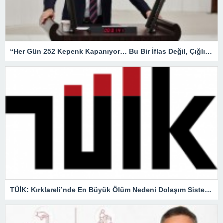
“Her Gün 252 Kepenk Kapanıyor… Bu Bir İflas Değil, Çığlıktır!”
TÜİK: Kırklareli’nde En Büyük Ölüm Nedeni Dolaşım Sistemi Hastalıkları