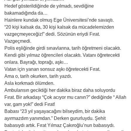
Hedef gösterildiğinde de yılmadı, sevdiğine
bakamadığında da…
Hainlere kundak olmuş Ege Üniversitesi’nde savaştı.
“20 kişi kalsak da, 30 kişi kalsak da mücadelemizden
vazgeçmeyeceğiz!” dedi. Sözünün eriydi Fırat.
Vazgeçmedi.
Polis eşliğinde girdi sınavlarına, tarih öğretmeni olacaktı.
Kendi gibi yılmaz öğrencileri olacaktı. Vatanı öğretecekti
onlara. Bayrağı, toprağı, aşkı…
Vatan için yanan sonsuz aşkı öğretecekti Fırat.
Ama o, tarih okurken, tarih yazdı.
Asla korkmadı ölümden.
Ambulansın geciktiği her dakika biraz daha soluyordu
Fırat. Bir arkadaşı “Çok acıyor mu canın?” dediğinde “ Allah
var, gam yok!” dedi Fırat!
Babası “23 yıl yaşayacağını bilseydim, bir dakika
ayırmazdım yanımdan.” Derken gururluydu. Şehit
babasıydı artık. Fırat Yılmaz Çakıroğlu’nun babasıydı.