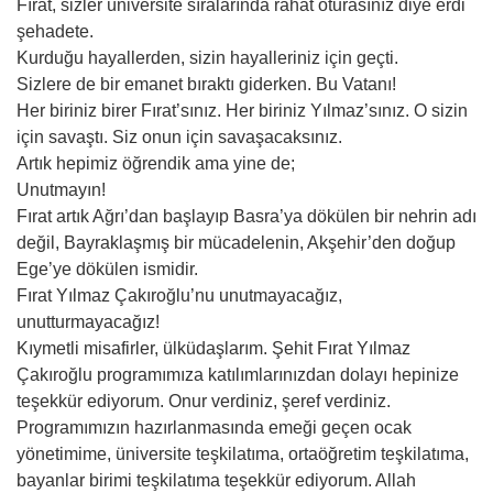
Fırat, sizler üniversite sıralarında rahat oturasınız diye erdi
şehadete.
Kurduğu hayallerden, sizin hayalleriniz için geçti.
Sizlere de bir emanet bıraktı giderken. Bu Vatanı!
Her biriniz birer Fırat’sınız. Her biriniz Yılmaz’sınız. O sizin
için savaştı. Siz onun için savaşacaksınız.
Artık hepimiz öğrendik ama yine de;
Unutmayın!
Fırat artık Ağrı’dan başlayıp Basra’ya dökülen bir nehrin adı
değil, Bayraklaşmış bir mücadelenin, Akşehir’den doğup
Ege’ye dökülen ismidir.
Fırat Yılmaz Çakıroğlu’nu unutmayacağız,
unutturmayacağız!
Kıymetli misafirler, ülküdaşlarım. Şehit Fırat Yılmaz
Çakıroğlu programımıza katılımlarınızdan dolayı hepinize
teşekkür ediyorum. Onur verdiniz, şeref verdiniz.
Programımızın hazırlanmasında emeği geçen ocak
yönetimime, üniversite teşkilatıma, ortaöğretim teşkilatıma,
bayanlar birimi teşkilatıma teşekkür ediyorum. Allah