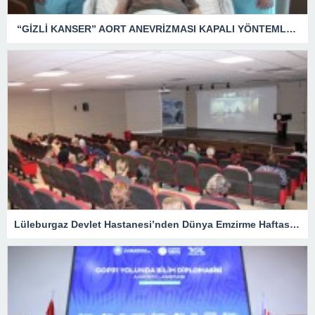
“GİZLİ KANSER” AORT ANEVRİZMASI KAPALI YÖNTEMLE TEDAVİ EDİLDİ
Lüleburgaz Devlet Hastanesi’nden Dünya Emzirme Haftası Katılımı