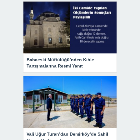
Babaeski Müftülüğü’nden Kıble
Tartışmalarına Resmi Yanıt
Vali Uğur Turan’dan Demirköy’de Sahil