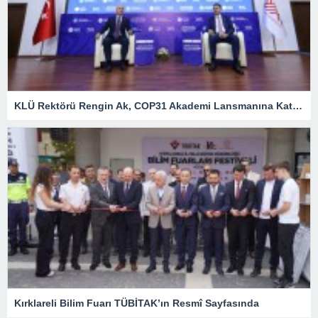
KLÜ Rektörü Rengin Ak, COP31 Akademi Lansmanına Katıldı
Kırklareli Bilim Fuarı TÜBİTAK’ın Resmî Sayfasında