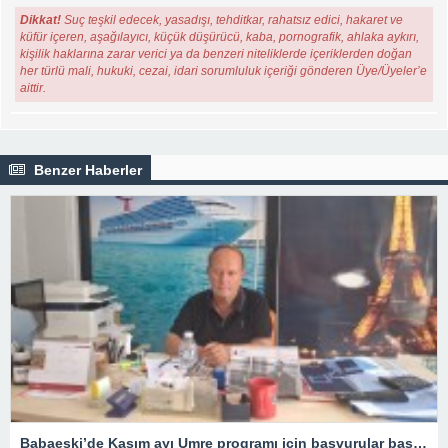
Dikkat!
Suç teşkil edecek, yasadışı, tehditkar, rahatsız edici, hakaret ve
küfür içeren, aşağılayıcı, küçük düşürücü, kaba, pornografik, ahlaka aykırı,
kişilik haklarına zarar verici ya da benzeri niteliklerde içeriklerden doğan
her türlü mali, hukuki, cezai, idari sorumluluk içeriği gönderen Üye/Üyeler’e
aittir.
Benzer Haberler
Babaeski’de Kasım ayı Umre programı için başvurular başladı