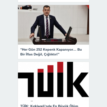
“Her Gün 252 Kepenk Kapanıyor… Bu
Bir İflas Değil, Çığlıktır!”
TÜİK: Kırklareli’nde En Büyük Ölüm