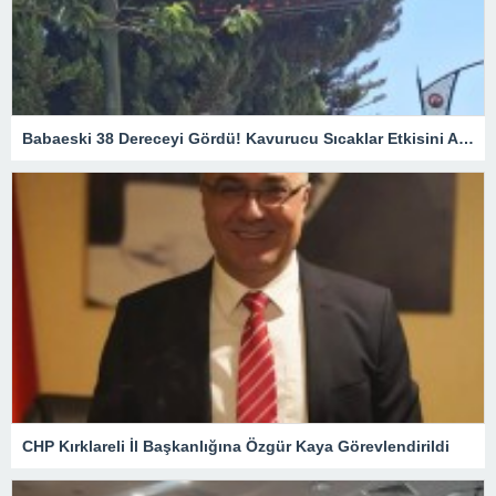
Babaeski 38 Dereceyi Gördü! Kavurucu Sıcaklar Etkisini Artırıyor
CHP Kırklareli İl Başkanlığına Özgür Kaya Görevlendirildi