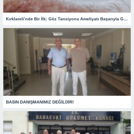
Kırklareli’nde Bir İlk: Göz Tansiyonu Ameliyatı Başarıyla Gerçekleştirildi
BASIN DANIŞMANIMIZ DEĞİLDİR!