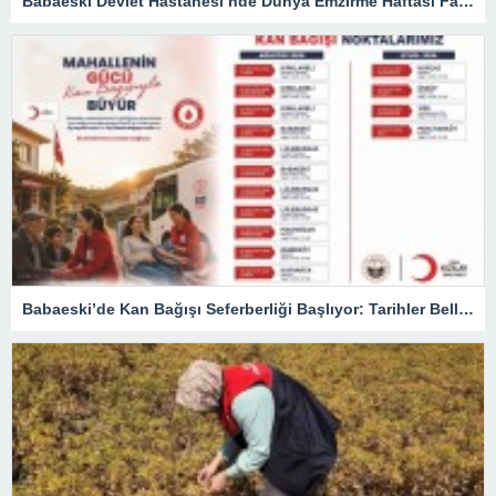
Babaeski Devlet Hastanesi’nde Dünya Emzirme Haftası Farkındalığı
Babaeski’de Kan Bağışı Seferberliği Başlıyor: Tarihler Belli Oldu