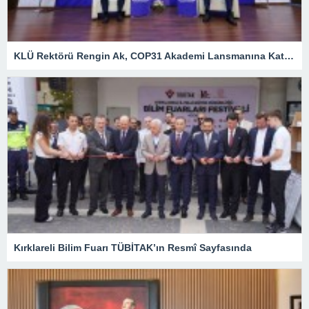
KLÜ Rektörü Rengin Ak, COP31 Akademi Lansmanına Katıldı
Kırklareli Bilim Fuarı TÜBİTAK’ın Resmî Sayfasında