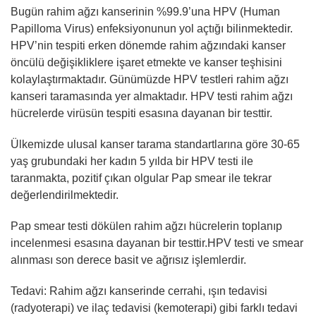
Bugün rahim ağzı kanserinin %99.9’una HPV (Human
Papilloma Virus) enfeksiyonunun yol açtığı bilinmektedir.
HPV’nin tespiti erken dönemde rahim ağzındaki kanser
öncülü değişikliklere işaret etmekte ve kanser teşhisini
kolaylaştırmaktadır. Günümüzde HPV testleri rahim ağzı
kanseri taramasında yer almaktadır. HPV testi rahim ağzı
hücrelerde virüsün tespiti esasına dayanan bir testtir.
Ülkemizde ulusal kanser tarama standartlarına göre 30-65
yaş grubundaki her kadın 5 yılda bir HPV testi ile
taranmakta, pozitif çıkan olgular Pap smear ile tekrar
değerlendirilmektedir.
Pap smear testi dökülen rahim ağzı hücrelerin toplanıp
incelenmesi esasına dayanan bir testtir.HPV testi ve smear
alınması son derece basit ve ağrısız işlemlerdir.
Tedavi: Rahim ağzı kanserinde cerrahi, ışın tedavisi
(radyoterapi) ve ilaç tedavisi (kemoterapi) gibi farklı tedavi