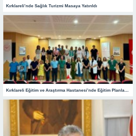
Kırklareli’nde Sağlık Turizmi Masaya Yatırıldı
Kırklareli Eğitim ve Araştırma Hastanesi’nde Eğitim Planlaması Masaya Yatırıldı