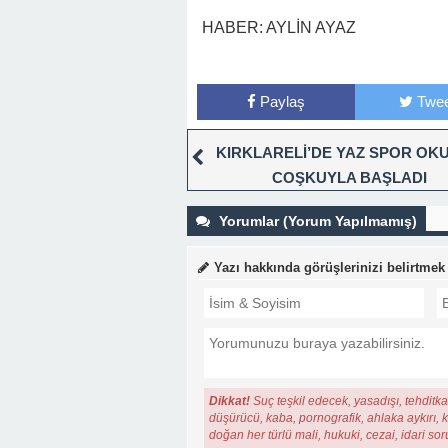
HABER: AYLİN AYAZ
Paylaş
Twee
KIRKLARELİ’DE YAZ SPOR OK
COŞKUYLA BAŞLADI
Yorumlar (Yorum Yapılmamış)
Yazı hakkında görüşlerinizi belirtmek
Dikkat!
Suç teşkil edecek, yasadışı, tehditkar
düşürücü, kaba, pornografik, ahlaka aykırı, ki
doğan her türlü mali, hukuki, cezai, idari so