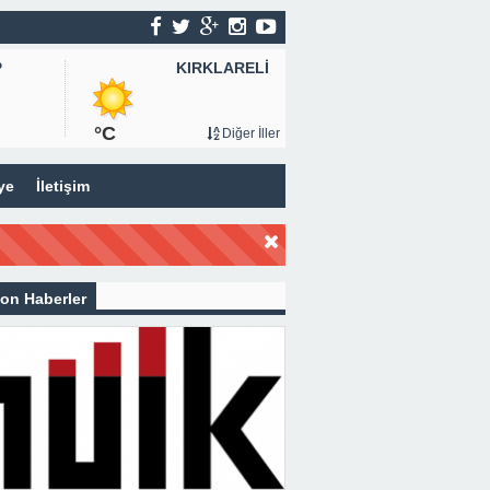
KIRKLARELİ
P
°C
Diğer İller
ye
İletişim
on Haberler