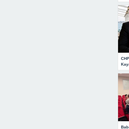
CHP 
Kay
Bab