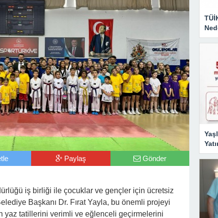
TÜİ
Nede
Yaşl
Yatı
tle
Paylaş
Gönder
lüğü iş birliği ile çocuklar ve gençler için ücretsiz
elediye Başkanı Dr. Fırat Yayla, bu önemli projeyi
yaz tatillerini verimli ve eğlenceli geçirmelerini