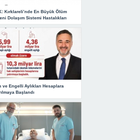
K: Kırklareli’nde En Büyük Ölüm
ni Dolaşım Sistemi Hastalıkları
ı ve Engelli Aylıkları Hesaplara
rılmaya Başlandı