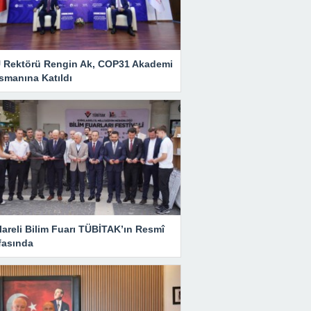
 Rektörü Rengin Ak, COP31 Akademi
smanına Katıldı
lareli Bilim Fuarı TÜBİTAK’ın Resmî
fasında