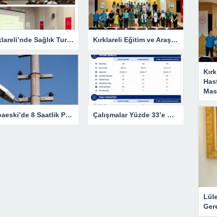
Kırklareli’nde Sağlık Turizmi Masaya Yatırıldı
Kırklareli Eğitim ve Araştırma Hastanesi’nde Eğitim Planlaması Masaya Yatırıldı
Kırk
Has
Masa
Babaeski’de 8 Saatlik Planlı Elektrik Kesintisi
Çalışmalar Yüzde 33’e Ulaştı
Lül
Gere