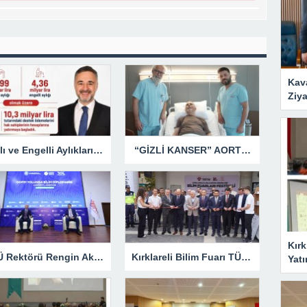
Kav
Ziya
Yaşlı ve Engelli Aylıkları Hesaplara Yatırılmaya Başlandı
“GİZLİ KANSER” AORT ANEVRİZMASI KAPALI YÖNTEMLE TEDAVİ EDİLDİ
Kırk
KLÜ Rektörü Rengin Ak, COP31 Akademi Lansmanına Katıldı
Kırklareli Bilim Fuarı TÜBİTAK’ın Resmî Sayfasında
Yatı