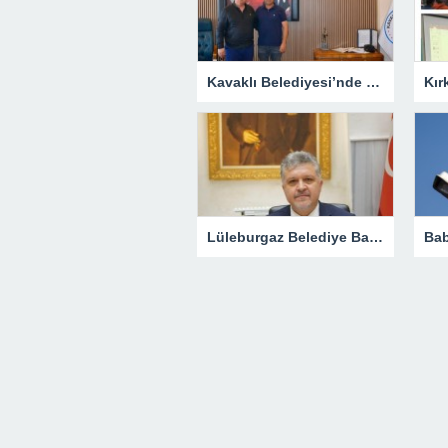
Kavaklı Belediyesi’nde Fahri Özkan Ziyareti
Lüleburgaz Belediye Başkanı Murat Gerenli CHP’den İstifa Etti