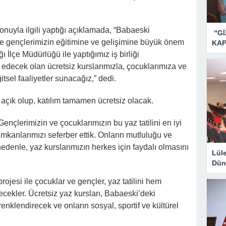
onuyla ilgili yaptığı açıklamada, “Babaeski
“Gİ
ve gençlerimizin eğitimine ve gelişimine büyük önem
KAP
 İlçe Müdürlüğü ile yaptığımız iş birliği
decek olan ücretsiz kurslarımızla, çocuklarımıza ve
itsel faaliyetler sunacağız,” dedi.
 açık olup, katılım tamamen ücretsiz olacak.
ençlerimizin ve çocuklarımızın bu yaz tatilini en iyi
imkanlarımızı seferber ettik. Onların mutluluğu ve
nedenle, yaz kurslarımızın herkes için faydalı olmasını
Lül
Dün
ojesi ile çocuklar ve gençler, yaz tatilini hem
ekler. Ücretsiz yaz kursları, Babaeski’deki
 renklendirecek ve onların sosyal, sportif ve kültürel