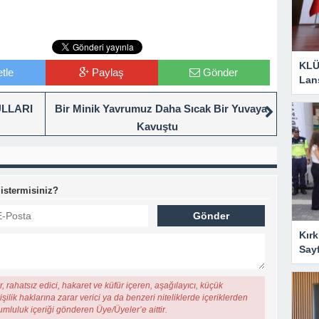
KLÜ
tle
Paylaş
Gönder
Lan
ULLARI
Bir Minik Yavrumuz Daha Sıcak Bir Yuvaya
Kavuştu
 istermisiniz?
Kırk
Say
, rahatsız edici, hakaret ve küfür içeren, aşağılayıcı, küçük
şilik haklarına zarar verici ya da benzeri niteliklerde içeriklerden
rumluluk içeriği gönderen Üye/Üyeler’e aittir.