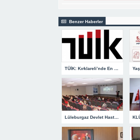
Benzer Haberler
TÜİK: Kırklareli’nde En Büyük Ölüm Nedeni Dolaşım Sistemi Hastalıkları
Lüleburgaz Devlet Hastanesi’nden Dünya Emzirme Haftası Katılımı