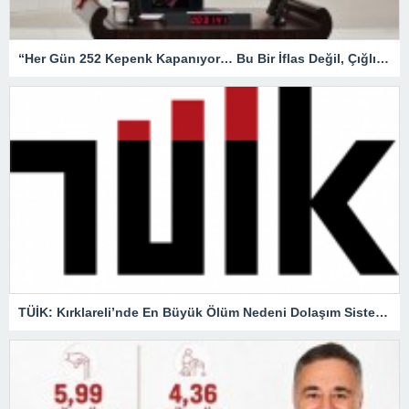
“Her Gün 252 Kepenk Kapanıyor… Bu Bir İflas Değil, Çığlıktır!”
TÜİK: Kırklareli’nde En Büyük Ölüm Nedeni Dolaşım Sistemi Hastalıkları