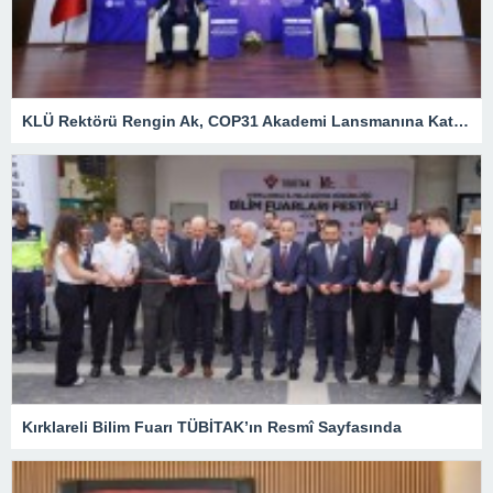
KLÜ Rektörü Rengin Ak, COP31 Akademi Lansmanına Katıldı
Kırklareli Bilim Fuarı TÜBİTAK’ın Resmî Sayfasında