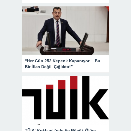
“Her Gün 252 Kepenk Kapanıyor… Bu
Bir İflas Değil, Çığlıktır!”
TÜİK: Kırklareli’nde En Büyük Ölüm