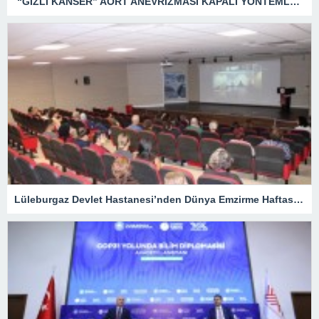
“GİZLİ KANSER” AORT ANEVRİZMASI KAPALI YÖNTEMLE TEDAVİ EDİLDİ
Lüleburgaz Devlet Hastanesi’nden Dünya Emzirme Haftası Katılımı