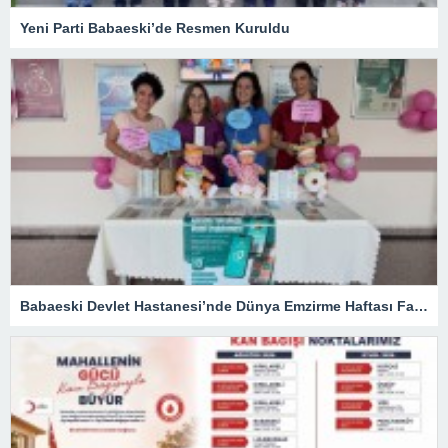
Yeni Parti Babaeski’de Resmen Kuruldu
Babaeski Devlet Hastanesi’nde Dünya Emzirme Haftası Farkındalığı