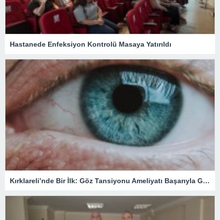
Hastanede Enfeksiyon Kontrolü Masaya Yatırıldı
Kırklareli’nde Bir İlk: Göz Tansiyonu Ameliyatı Başarıyla Gerçekleştirildi