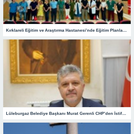
Kırklareli Eğitim ve Araştırma Hastanesi’nde Eğitim Planlaması Masaya Yatırıldı
Lüleburgaz Belediye Başkanı Murat Gerenli CHP’den İstifa Etti