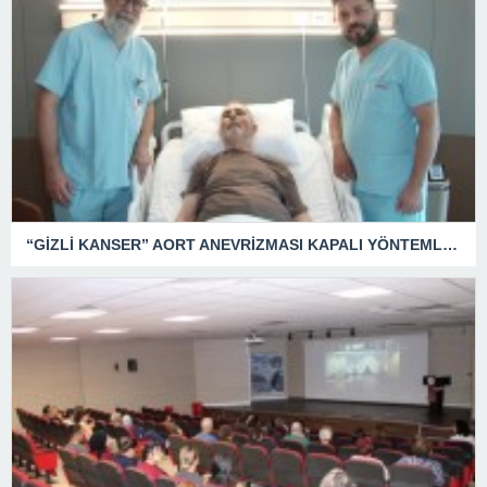
“GİZLİ KANSER” AORT ANEVRİZMASI KAPALI YÖNTEMLE TEDAVİ EDİLDİ