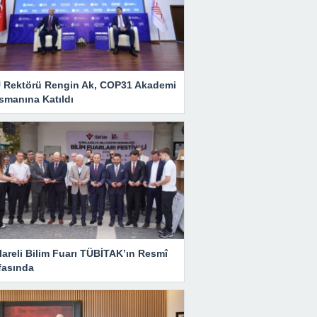
 Rektörü Rengin Ak, COP31 Akademi
smanına Katıldı
lareli Bilim Fuarı TÜBİTAK’ın Resmî
fasında