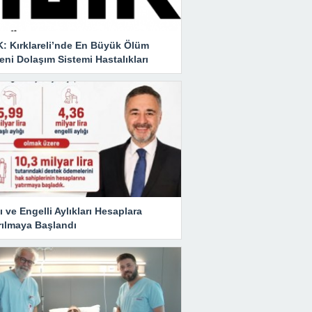
K: Kırklareli’nde En Büyük Ölüm
ni Dolaşım Sistemi Hastalıkları
ı ve Engelli Aylıkları Hesaplara
rılmaya Başlandı