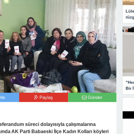
Lüle
rüzg
“He
Bir 
tle
Paylaş
Gönder
referandum süreci dolayısıyla çalışmalarına
mda AK Parti Babaeski İlçe Kadın Kolları köyleri