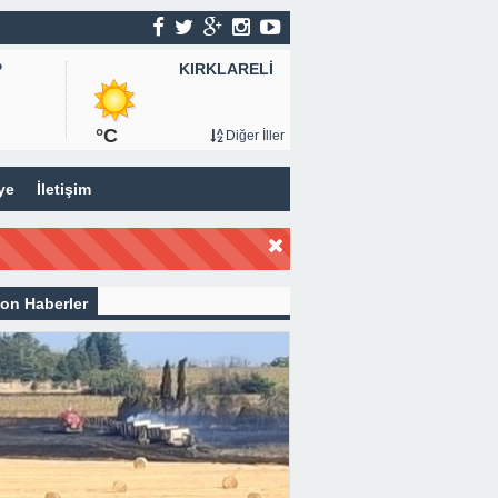
KIRKLARELİ
P
°C
Diğer İller
ye
İletişim
on Haberler