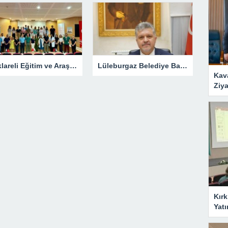
Kırklareli Eğitim ve Araştırma Hastanesi’nde Eğitim Planlaması Masaya Yatırıldı
Lüleburgaz Belediye Başkanı Murat Gerenli CHP’den İstifa Etti
Kav
Ziya
Kırk
Yatı