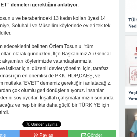
T” demeleri gerektiğini anlatıyor.
osunlu ve beraberindeki 13 kadın kolları üyesi 14
TÜİ
ye, Sofuhalil ve Müsellim köylerinde evleri tek tek
Nede
diler.
edeceklerini belirten Özlem Tosunlu, “tüm
olları olarak gündüzleri, İlçe Başkanımız Ali Gencal
 akşamları köylerimizde vatandaşlarımızla
 istikrar için, düzenli devlet yönetimi için, tarafsız
 kalkması için en önemlisi de PKK, HDP,DAEŞ, ve
zim mutlaka “EVET” dememiz gerektiğini anlatacağız.
rdan çok olumlu geri dönüşler alıyoruz. İnsanlar
Yaşl
erini söylüyorlar. İnşallah çalışmalarımızın sonunda
Yatı
acağız ve hep birlikte daha güçlü bir TÜRKİYE için
irdi.
tle
Paylaş
Gönder