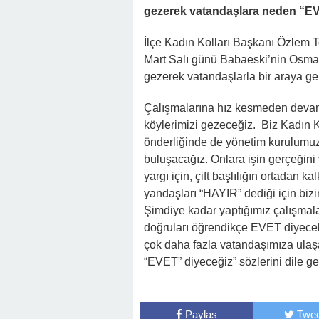
gezerek vatandaşlara neden “EVE
İlçe Kadın Kolları Başkanı Özlem T
Mart Salı günü Babaeski’nin Osmani
gezerek vatandaşlarla bir araya gel
Çalışmalarına hız kesmeden devam 
köylerimizi gezeceğiz. Biz Kadın K
önderliğinde de yönetim kurulumuz
buluşacağız. Onlara işin gerçeğini ve
yargı için, çift başlılığın ortadan
yandaşları “HAYIR” dediği için bi
Şimdiye kadar yaptığımız çalışmala
doğruları öğrendikçe EVET diyecekl
çok daha fazla vatandaşımıza ulaş
“EVET” diyeceğiz” sözlerini dile get
Paylaş
Twee