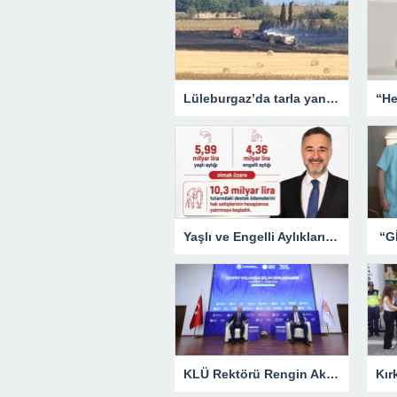
Lüleburgaz’da tarla yangını: Alevler rüzgarın etkisiyle yayıldı
Yaşlı ve Engelli Aylıkları Hesaplara Yatırılmaya Başlandı
KLÜ Rektörü Rengin Ak, COP31 Akademi Lansmanına Katıldı