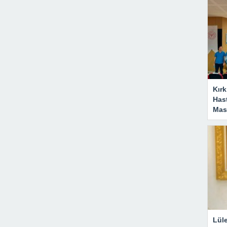
Kırk
Has
Masa
Lül