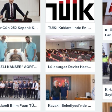
“Her Gün 252 Kepenk Kapanıyor… Bu Bir İflas Değil, Çığlıktır!”
TÜİK: Kırklareli’nde En Büyük Ölüm Nedeni Dolaşım Sistemi Hastalıkları
KLÜ
Lan
“GİZLİ KANSER” AORT ANEVRİZMASI KAPALI YÖNTEMLE TEDAVİ EDİLDİ
Lüleburgaz Devlet Hastanesi’nden Dünya Emzirme Haftası Katılımı
Kırk
Say
Kırklareli Bilim Fuarı TÜBİTAK’ın Resmî Sayfasında
Kavaklı Belediyesi’nde Fahri Özkan Ziyareti