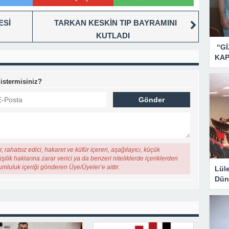
ESİ
TARKAN KESKİN TIP BAYRAMINI
KUTLADI
“Gİ
KAP
 istermisiniz?
, rahatsız edici, hakaret ve küfür içeren, aşağılayıcı, küçük
şilik haklarına zarar verici ya da benzeri niteliklerde içeriklerden
rumluluk içeriği gönderen Üye/Üyeler’e aittir.
Lül
Dün