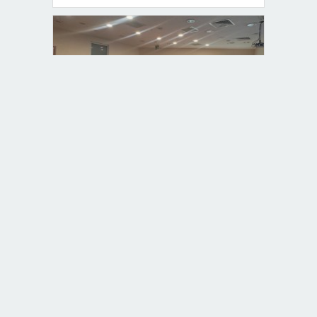
Hastanede Enfeksiyon Kontrolü Masaya
Yatırıldı
Göz Hastalıkları Kliniğinde Kapsamlı