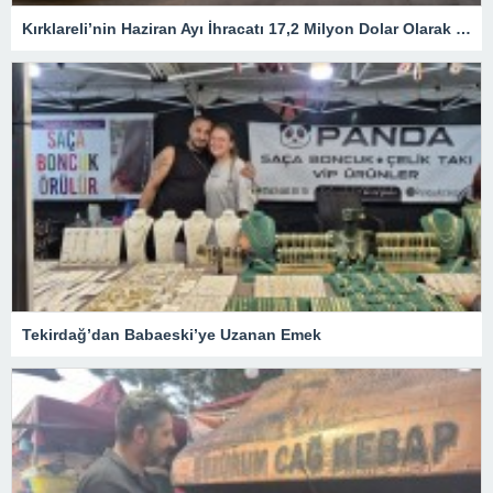
Kırklareli’nin Haziran Ayı İhracatı 17,2 Milyon Dolar Olarak Gerçekleşti
Tekirdağ’dan Babaeski’ye Uzanan Emek