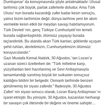
Dumlupınar’ da konuşmasında şöyle anlatmaktadır: Ulusal
tarihimiz çok büyük, parlak zaferlerle doludur. Ama Türk
Ulusu’ nun burada kazandığı zafer kadar kesin sonuçlu,
yalnız bizim tarihimize değil, dünya tarihine yeni bir akım
vermekte kesin etkili bir meydan savaşı hatırlamıyorum.
Türk Devleti’ nin, genç Türkiye Cumhuriyeti’nin temeli
burada sağlamlaştırıldı, ölümsüz yaşayışı burada
taçlandırıldı. Bu alanda akan Türk kanları, göklerde uçuşan
şehit ruhları, devletimizin, Cumhuriyetimizin ölümsüz
koruyucularıdır.”
Gazi Mustafa Kemal Atatürk, 30 Ağustos,’ tan Lozan’a
uzanan süreci özetlerken de: “Türk milletine karşı,
yüzyıllardan beri hazırlanmış ve Sevr Antlaşmasıyla
tamamlandığı sanılmış büyük bir suikastın sonuçsuz
kaldığını bildirir bir belgedir. Osmanlı tarihinde benzeri
görülmemiş bir siyasi zaferdir.” İfadesiyle, 30 Ağustos
Zaferi’ nin siyasi sonucu olarak, Lozan Barış Antlaşması’ nı
işaret etmiştir. Bu yönüyle, 30 Ağustos, kazanılan herhangi
bir savaşın çok ötesinde bir değere ve öneme sahiptir…