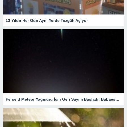
13 Yıldır Her Gün Aynı Yerde Tezgâh Açıyor
Perseid Meteor Yağmuru İçin Geri Sayım Başladı: Babaeski’de En İyi Nereden İzlenir?