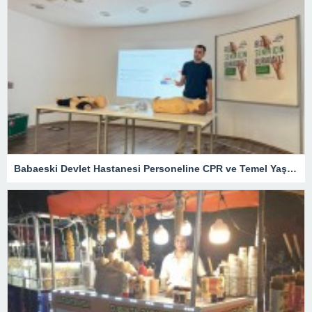
Babaeski Devlet Hastanesi Personeline CPR ve Temel Yaşam Desteği Eğitimi