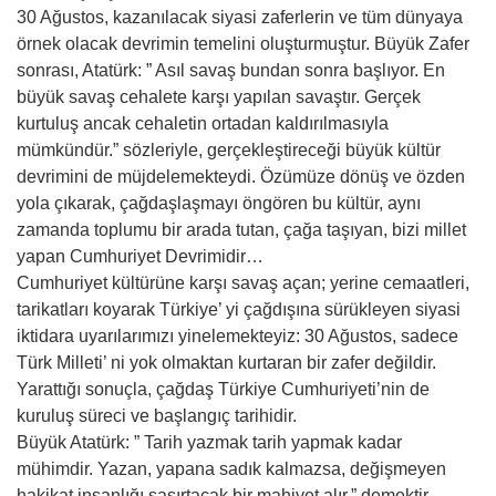
30 Ağustos, kazanılacak siyasi zaferlerin ve tüm dünyaya
örnek olacak devrimin temelini oluşturmuştur. Büyük Zafer
sonrası, Atatürk: ” Asıl savaş bundan sonra başlıyor. En
büyük savaş cehalete karşı yapılan savaştır. Gerçek
kurtuluş ancak cehaletin ortadan kaldırılmasıyla
mümkündür.” sözleriyle, gerçekleştireceği büyük kültür
devrimini de müjdelemekteydi. Özümüze dönüş ve özden
yola çıkarak, çağdaşlaşmayı öngören bu kültür, aynı
zamanda toplumu bir arada tutan, çağa taşıyan, bizi millet
yapan Cumhuriyet Devrimidir…
Cumhuriyet kültürüne karşı savaş açan; yerine cemaatleri,
tarikatları koyarak Türkiye’ yi çağdışına sürükleyen siyasi
iktidara uyarılarımızı yinelemekteyiz: 30 Ağustos, sadece
Türk Milleti’ ni yok olmaktan kurtaran bir zafer değildir.
Yarattığı sonuçla, çağdaş Türkiye Cumhuriyeti’nin de
kuruluş süreci ve başlangıç tarihidir.
Büyük Atatürk: ” Tarih yazmak tarih yapmak kadar
mühimdir. Yazan, yapana sadık kalmazsa, değişmeyen
hakikat insanlığı şaşırtacak bir mahiyet alır.” demektir.