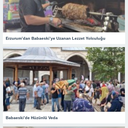
Erzurum’dan Babaeski’ye Uzanan Lezzet Yolculuğu
Babaeski’de Hüzünlü Veda