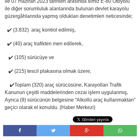
ile 07 Haziran 2023 tarihleri arasında İlimiz E-80 Otoyolu
ile diğer sorumluluk alanlarında bulunan devlet karayolu
güzergâhlarında yapmış oldukları denetimleri neticesinde;
✔️ (3.832) araç kontrol edilmiş,
✔️ (40) araç trafikten men edilerek,
✔️ (105) sürücüye ve
✔️ (215) tescil plakasına olmak üzere,
✔️Toplam (320) araç sürücüsüne, Karayolları Trafik
Kanunun çeşitli maddelerinden cezai işlem uygulanmış,
Ayrıca (9) sürücünün belgesine “Alkollü araç kullanmaktan”
geçici olarak el konuldu. (Haber Merkezi)