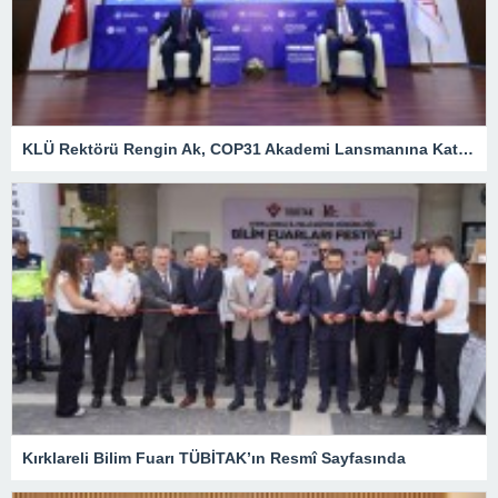
KLÜ Rektörü Rengin Ak, COP31 Akademi Lansmanına Katıldı
Kırklareli Bilim Fuarı TÜBİTAK’ın Resmî Sayfasında