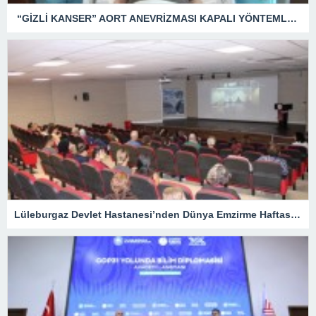
“GİZLİ KANSER” AORT ANEVRİZMASI KAPALI YÖNTEMLE TEDAVİ EDİLDİ
Lüleburgaz Devlet Hastanesi’nden Dünya Emzirme Haftası Katılımı