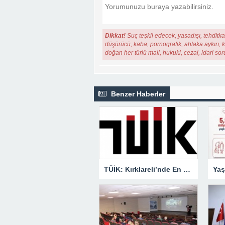
Dikkat!
Suç teşkil edecek, yasadışı, tehditkar
düşürücü, kaba, pornografik, ahlaka aykırı, ki
doğan her türlü mali, hukuki, cezai, idari so
Benzer Haberler
TÜİK: Kırklareli’nde En Büyük Ölüm Nedeni Dolaşım Sistemi Hastalıkları