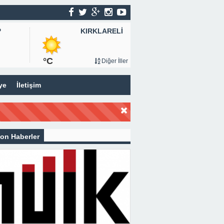
KIRKLARELİ
P
°C
Diğer İller
ye
İletişim
on Haberler