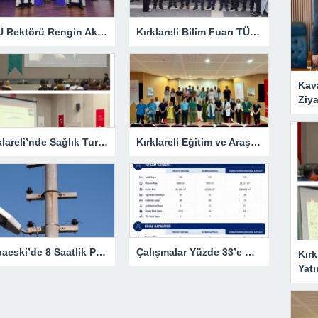
KLÜ Rektörü Rengin Ak, COP31 Akademi Lansmanına Katıldı
Kırklareli Bilim Fuarı TÜBİTAK’ın Resmî Sayfasında
Kav
Ziya
Kırklareli’nde Sağlık Turizmi Masaya Yatırıldı
Kırklareli Eğitim ve Araştırma Hastanesi’nde Eğitim Planlaması Masaya Yatırıldı
Babaeski’de 8 Saatlik Planlı Elektrik Kesintisi
Çalışmalar Yüzde 33’e Ulaştı
Kırk
Yatı