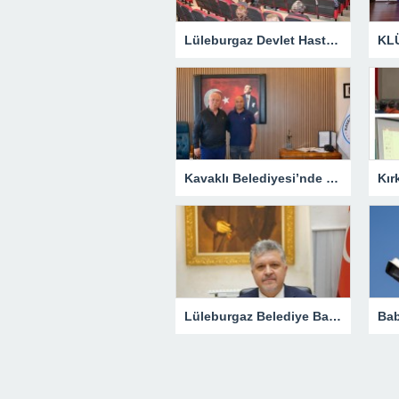
Lüleburgaz Devlet Hastanesi’nden Dünya Emzirme Haftası Katılımı
Kavaklı Belediyesi’nde Fahri Özkan Ziyareti
Lüleburgaz Belediye Başkanı Murat Gerenli CHP’den İstifa Etti