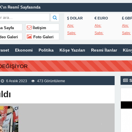
AK’ın Resmî Sayfasında
Özkan Ziyareti
DOLAR
EURO
GB
Masaya Yatırıldı
Alış:
Alış:
Alış:
a Sayfa
İletişim
Satış:
Satış:
Satış:
a Hastanesi’nde Eğitim Planlaması Masaya Yatırıldı
deo Galeri
Foto Galeri
Murat Gerenli CHP’den İstifa Etti
yaset
Ekonomi
Politika
Köşe Yazıları
Resmi İlanlar
Kün
k Ölüm Nedeni Dolaşım Sistemi Hastalıkları
DEĞİŞİYOR
S
6 Aralık 2023
473 Görüntüleme
ldı