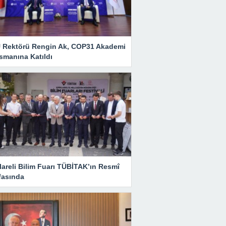
 Rektörü Rengin Ak, COP31 Akademi
smanına Katıldı
lareli Bilim Fuarı TÜBİTAK’ın Resmî
fasında