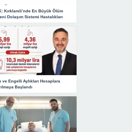
K: Kırklareli’nde En Büyük Ölüm
ni Dolaşım Sistemi Hastalıkları
ı ve Engelli Aylıkları Hesaplara
rılmaya Başlandı