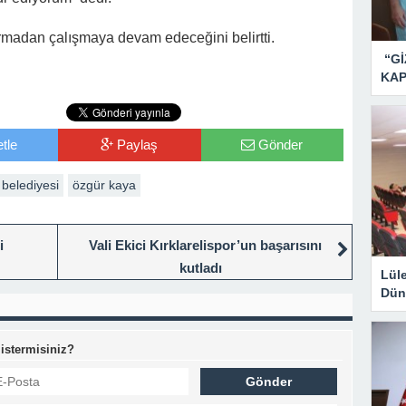
madan çalışmaya devam edeceğini belirtti.
“Gİ
KAP
tle
Paylaş
Gönder
 belediyesi
özgür kaya
i
Vali Ekici Kırklarelispor’un başarısını
kutladı
Lül
Dün
 istermisiniz?