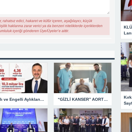
, rahatsız edici, hakaret ve küfür içeren, aşağılayıcı, küçük
şilik haklarına zarar verici ya da benzeri niteliklerde içeriklerden
KLÜ
rumluluk içeriği gönderen Üye/Üyeler’e aittir.
Lan
Kırk
Yaşlı ve Engelli Aylıkları Hesaplara Yatırılmaya Başlandı
“GİZLİ KANSER” AORT ANEVRİZMASI KAPALI YÖNTEMLE TEDAVİ EDİLDİ
Say