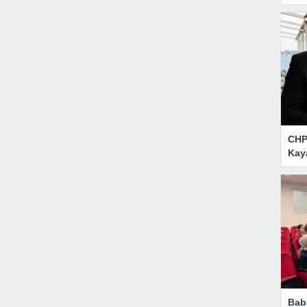
CHP 
Kay
Bab