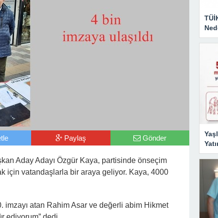
TÜİ
Nede
Yaşl
tle
Paylaş
Gönder
Yatı
kan Aday Adayı Özgür Kaya, partisinde önseçim
k için vatandaşlarla bir araya geliyor. Kaya, 4000
 imzayı atan Rahim Asar ve değerli abim Hikmet
ür ediyorum” dedi.