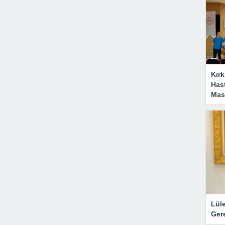
Kırk
Has
Masa
Lül
Gere