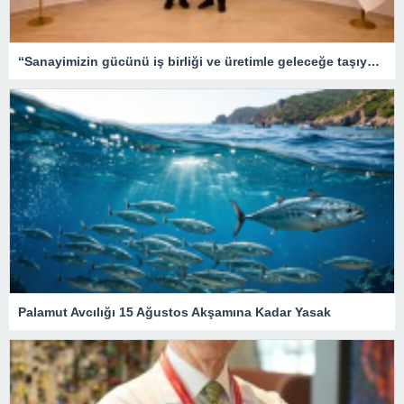
“Sanayimizin gücünü iş birliği ve üretimle geleceğe taşıyoruz”
Palamut Avcılığı 15 Ağustos Akşamına Kadar Yasak