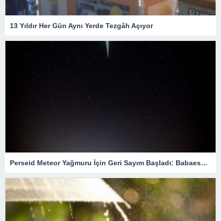
13 Yıldır Her Gün Aynı Yerde Tezgâh Açıyor
Perseid Meteor Yağmuru İçin Geri Sayım Başladı: Babaeski’de En İyi Nereden İzlenir?