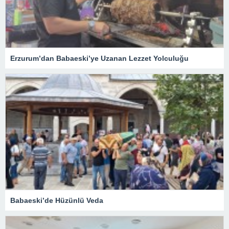
Erzurum’dan Babaeski’ye Uzanan Lezzet Yolculuğu
Babaeski’de Hüzünlü Veda