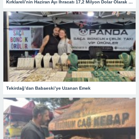
Kırklareli’nin Haziran Ayı İhracatı 17,2 Milyon Dolar Olarak Gerçekleşti
Tekirdağ’dan Babaeski’ye Uzanan Emek