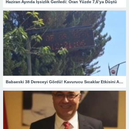
Haziran Ayında İşsizlik Geriledi: Oran Yüzde 7,6’ya Düştü
Babaeski 38 Dereceyi Gördü! Kavurucu Sıcaklar Etkisini Artırıyor