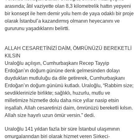
arasında; âtıl vaziyette olan 8,3 kilometrelik hattın yepyeni
bir konsept ile hem demir yolu hem de yaya odaklı bir proje
olarak İstanbul’a kazandırmış olmanın heyecanını ve
gururunu yaşadıklarını belirtti.
ALLAH CESARETİNİZİ DAİM, ÖMRÜNÜZÜ BEREKETLİ
KILSIN
Uraloğlu açılışın, Cumhurbaşkanı Recep Tayyip
Erdoğan’ın doğum gününe denk gelmesinden dolayı
duydukları mutluluğu da dile getirerek, Cumhurbaşkanı
Erdoğan’ın doğum gününü kutladı. Uraloğlu, “Rabbim size;
sevdiklerinizle birlikte; sağlıklı, huzurlu, mutlu ve
milletimize hizmetle dolu daha nice yıllar nasip etsin
inşallah. Allah cesaretinizi daim, ömrünüzü bereketli kılsın.
Allah size hayırlı uzun ömür versin.” dedi.
Uraloğlu 141 yıldan fazla bir süre İstanbul ulaşımının
omurgalarından biri olarak hizmet veren Sirkeci-