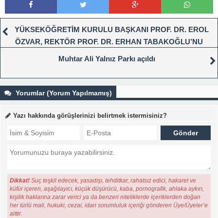
YÜKSEKÖĞRETİM KURULU BAŞKANI PROF. DR. EROL
ÖZVAR, REKTÖR PROF. DR. ERHAN TABAKOĞLU’NU
ZİYARET ETTİ
Muhtar Ali Yalnız Parkı açıldı
Yorumlar (Yorum Yapılmamış)
Yazı hakkında görüşlerinizi belirtmek istermisiniz?
Dikkat!
Suç teşkil edecek, yasadışı, tehditkar, rahatsız edici, hakaret ve
küfür içeren, aşağılayıcı, küçük düşürücü, kaba, pornografik, ahlaka aykırı,
kişilik haklarına zarar verici ya da benzeri niteliklerde içeriklerden doğan
her türlü mali, hukuki, cezai, idari sorumluluk içeriği gönderen Üye/Üyeler’e
aittir.