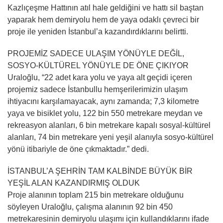
Kazlıçeşme Hattının atıl hale geldiğini ve hattı sil baştan
yaparak hem demiryolu hem de yaya odaklı çevreci bir
proje ile yeniden İstanbul’a kazandırdıklarını belirtti.
PROJEMİZ SADECE ULAŞIM YÖNÜYLE DEĞİL,
SOSYO-KÜLTÜREL YÖNÜYLE DE ÖNE ÇIKIYOR
Uraloğlu, “22 adet kara yolu ve yaya alt geçidi içeren
projemiz sadece İstanbullu hemşerilerimizin ulaşım
ihtiyacını karşılamayacak, aynı zamanda; 7,3 kilometre
yaya ve bisiklet yolu, 122 bin 550 metrekare meydan ve
rekreasyon alanları, 6 bin metrekare kapalı sosyal-kültürel
alanları, 74 bin metrekare yeni yeşil alanıyla sosyo-kültürel
yönü itibariyle de öne çıkmaktadır.” dedi.
İSTANBUL’A ŞEHRİN TAM KALBİNDE BÜYÜK BİR
YEŞİL ALAN KAZANDIRMIŞ OLDUK
Proje alanının toplam 215 bin metrekare olduğunu
söyleyen Uraloğlu, çalışma alanının 92 bin 450
metrekaresinin demiryolu ulaşımı için kullandıklarını ifade