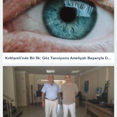
Kırklareli’nde Bir İlk: Göz Tansiyonu Ameliyatı Başarıyla Gerçekleştirildi