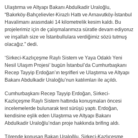
Ulaştırma ve Altyapı Bakanı Abdulkadir Uraloğlu,
“Bakırköy-Bahçelievler-Kirazlı Hattı ve Arnavutköy-İstanbul
Havalimanı arasındaki 14 kilometrelik kesim kaldı. Bu
projelerimiz için de çalışmalarımıza süratle devam ediyoruz
ve inşallah size ve İstanbullulara verdiğimiz sözü tutmuş
olacağız.” dedi.
‘Sirkeci-Kazlıçeşme Raylı Sistem ve Yaya Odaklı Yeni
Nesil Ulaşım Projesi’ bugün İstanbul’da Cumhurbaşkanı
Recep Tayyip Erdoğan’ın teşrifleri ve Ulaştırma ve Altyapı
Bakanı Abdulkadir Uraloğlu’nun katılımları ile açıldı.
Cumhurbaşkanı Recep Tayyip Erdoğan, Sirkeci-
Kazlıçeşme Raylı Sistem hattında konuşmaları öncesi
incelemelerde bulunarak test sürüşü yaptı. Erdoğan,
kendisine eşlik eden Ulaştırma ve Altyapı Bakanı
Abdulkadir Uraloğlu’ndan proje hakkında brifing aldı.
Törende konuşan Bakan Uraloğlu, Sirkeci-Kazlıçeşme