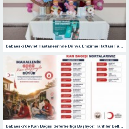
Babaeski Devlet Hastanesi’nde Dünya Emzirme Haftası Farkındalığı
Babaeski’de Kan Bağışı Seferberliği Başlıyor: Tarihler Belli Oldu