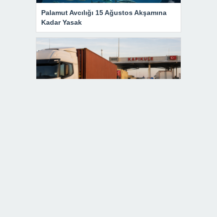
Palamut Avcılığı 15 Ağustos Akşamına
Kadar Yasak
Kırklareli’nin Haziran Ayı İhracatı 17,2
Milyon Dolar Olarak Gerçekleşti