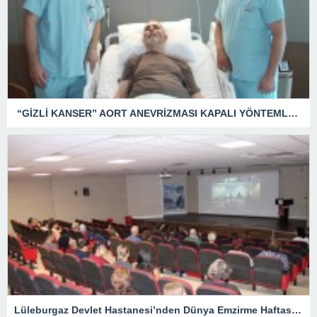
“GİZLİ KANSER” AORT ANEVRİZMASI KAPALI YÖNTEMLE TEDAVİ EDİLDİ
Lüleburgaz Devlet Hastanesi’nden Dünya Emzirme Haftası Katılımı