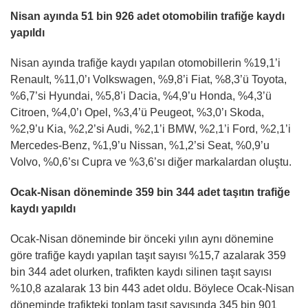
Nisan ayında 51 bin 926 adet otomobilin trafiğe kaydı
yapıldı
Nisan ayında trafiğe kaydı yapılan otomobillerin %19,1’i
Renault, %11,0’ı Volkswagen, %9,8’i Fiat, %8,3’ü Toyota,
%6,7’si Hyundai, %5,8’i Dacia, %4,9’u Honda, %4,3’ü
Citroen, %4,0’ı Opel, %3,4’ü Peugeot, %3,0’ı Skoda,
%2,9’u Kia, %2,2’si Audi, %2,1’i BMW, %2,1’i Ford, %2,1’i
Mercedes-Benz, %1,9’u Nissan, %1,2’si Seat, %0,9’u
Volvo, %0,6’sı Cupra ve %3,6’sı diğer markalardan oluştu.
Ocak-Nisan döneminde 359 bin 344 adet taşıtın trafiğe
kaydı yapıldı
Ocak-Nisan döneminde bir önceki yılın aynı dönemine
göre trafiğe kaydı yapılan taşıt sayısı %15,7 azalarak 359
bin 344 adet olurken, trafikten kaydı silinen taşıt sayısı
%10,8 azalarak 13 bin 443 adet oldu. Böylece Ocak-Nisan
döneminde trafikteki toplam taşıt sayısında 345 bin 901