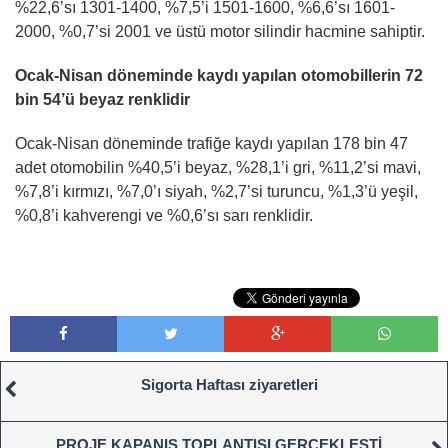
%22,6’sı 1301-1400, %7,5’i 1501-1600, %6,6’sı 1601-
2000, %0,7’si 2001 ve üstü motor silindir hacmine sahiptir.
Ocak-Nisan döneminde kaydı yapılan otomobillerin 72
bin 54’ü beyaz renklidir
Ocak-Nisan döneminde trafiğe kaydı yapılan 178 bin 47
adet otomobilin %40,5’i beyaz, %28,1’i gri, %11,2’si mavi,
%7,8’i kırmızı, %7,0’ı siyah, %2,7’si turuncu, %1,3’ü yeşil,
%0,8’i kahverengi ve %0,6’sı sarı renklidir.
Sigorta Haftası ziyaretleri
PROJE KAPANIŞ TOPLANTISI GERÇEKLEŞTİ