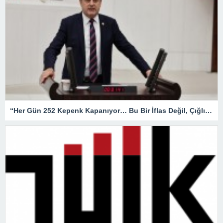
“Her Gün 252 Kepenk Kapanıyor… Bu Bir İflas Değil, Çığlıktır!”