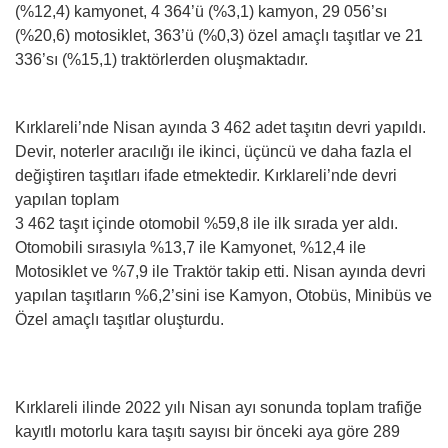
(%12,4) kamyonet, 4 364’ü (%3,1) kamyon, 29 056’sı
(%20,6) motosiklet, 363’ü (%0,3) özel amaçlı taşıtlar ve 21
336’sı (%15,1) traktörlerden oluşmaktadır.
Kırklareli’nde Nisan ayında 3 462 adet taşıtın devri yapıldı.
Devir, noterler aracılığı ile ikinci, üçüncü ve daha fazla el
değiştiren taşıtları ifade etmektedir. Kırklareli’nde devri
yapılan toplam
3 462 taşıt içinde otomobil %59,8 ile ilk sırada yer aldı.
Otomobili sırasıyla %13,7 ile Kamyonet, %12,4 ile
Motosiklet ve %7,9 ile Traktör takip etti. Nisan ayında devri
yapılan taşıtların %6,2’sini ise Kamyon, Otobüs, Minibüs ve
Özel amaçlı taşıtlar oluşturdu.
Kırklareli ilinde 2022 yılı Nisan ayı sonunda toplam trafiğe
kayıtlı motorlu kara taşıtı sayısı bir önceki aya göre 289