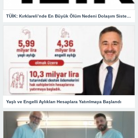
TÜİK: Kırklareli’nde En Büyük Ölüm Nedeni Dolaşım Sistemi Hastalıkları
Yaşlı ve Engelli Aylıkları Hesaplara Yatırılmaya Başlandı