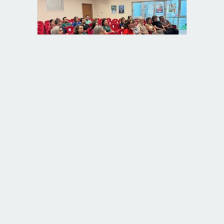
Babaeski Devlet Hastanesi Personeli
Bebek Dostu Sempozyumunda
Babaeski Müftülüğü’nden Kıble
Tartışmalarına Resmi Yanıt