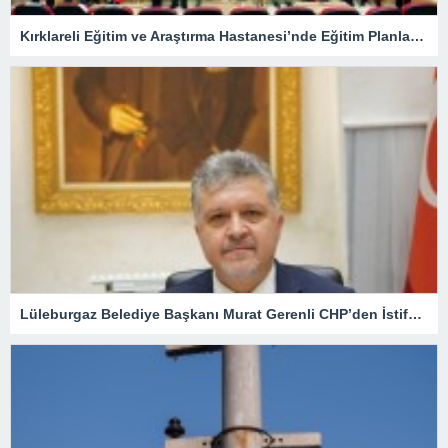
Kırklareli Eğitim ve Araştırma Hastanesi’nde Eğitim Planlaması Masaya Yatırıldı
Lüleburgaz Belediye Başkanı Murat Gerenli CHP’den İstifa Etti