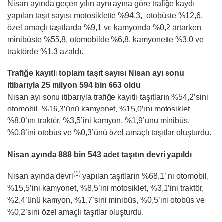
Nisan ayında geçen yılın aynı ayına göre trafiğe kaydı
yapılan taşıt sayısı motosiklette %94,3, otobüste %12,6,
özel amaçlı taşıtlarda %9,1 ve kamyonda %0,2 artarken
minibüste %55,8, otomobilde %6,8, kamyonette %3,0 ve
traktörde %1,3 azaldı.
Trafiğe kayıtlı toplam taşıt sayısı Nisan ayı sonu
itibarıyla 25 milyon 594 bin 663 oldu
Nisan ayı sonu itibarıyla trafiğe kayıtlı taşıtların %54,2’sini
otomobil, %16,3’ünü kamyonet, %15,0’ını motosiklet,
%8,0’ını traktör, %3,5’ini kamyon, %1,9’unu minibüs,
%0,8’ini otobüs ve %0,3’ünü özel amaçlı taşıtlar oluşturdu.
Nisan ayında 888 bin 543 adet taşıtın devri yapıldı
(1)
Nisan ayında devri
yapılan taşıtların %68,1’ini otomobil,
%15,5’ini kamyonet, %8,5’ini motosiklet, %3,1’ini traktör,
%2,4’ünü kamyon, %1,7’sini minibüs, %0,5’ini otobüs ve
%0,2’sini özel amaçlı taşıtlar oluşturdu.