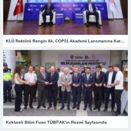
KLÜ Rektörü Rengin Ak, COP31 Akademi Lansmanına Katıldı
Kırklareli Bilim Fuarı TÜBİTAK’ın Resmî Sayfasında