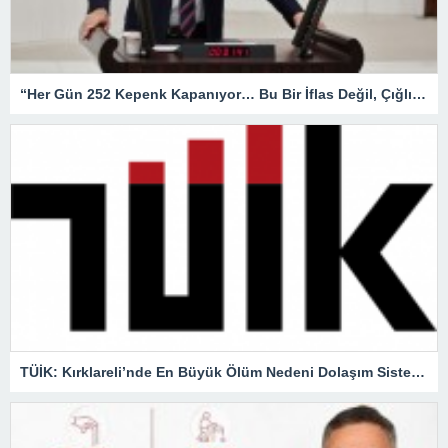
“Her Gün 252 Kepenk Kapanıyor… Bu Bir İflas Değil, Çığlıktır!”
TÜİK: Kırklareli’nde En Büyük Ölüm Nedeni Dolaşım Sistemi Hastalıkları