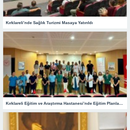
Kırklareli’nde Sağlık Turizmi Masaya Yatırıldı
Kırklareli Eğitim ve Araştırma Hastanesi’nde Eğitim Planlaması Masaya Yatırıldı