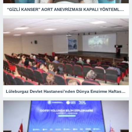
“GİZLİ KANSER” AORT ANEVRİZMASI KAPALI YÖNTEMLE TEDAVİ EDİLDİ
Lüleburgaz Devlet Hastanesi’nden Dünya Emzirme Haftası Katılımı