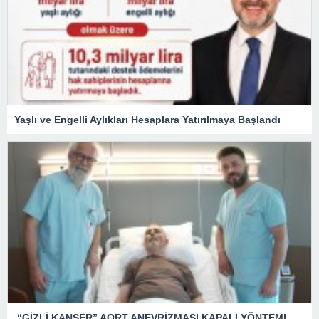
Yaşlı ve Engelli Aylıkları Hesaplara Yatırılmaya Başlandı
“GİZLİ KANSER” AORT ANEVRİZMASI KAPALI YÖNTEMLE TEDAVİ EDİLDİ