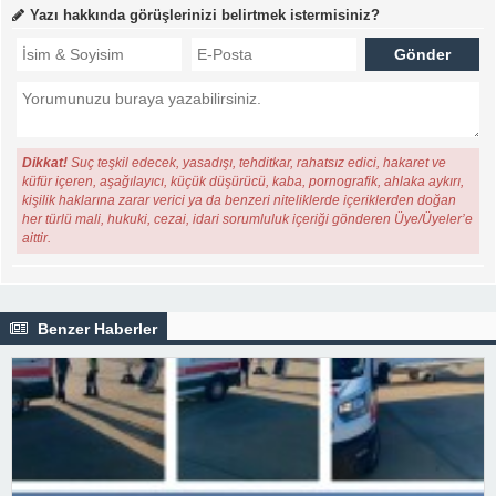
Yazı hakkında görüşlerinizi belirtmek istermisiniz?
Dikkat!
Suç teşkil edecek, yasadışı, tehditkar, rahatsız edici, hakaret ve
küfür içeren, aşağılayıcı, küçük düşürücü, kaba, pornografik, ahlaka aykırı,
kişilik haklarına zarar verici ya da benzeri niteliklerde içeriklerden doğan
her türlü mali, hukuki, cezai, idari sorumluluk içeriği gönderen Üye/Üyeler’e
aittir.
Benzer Haberler