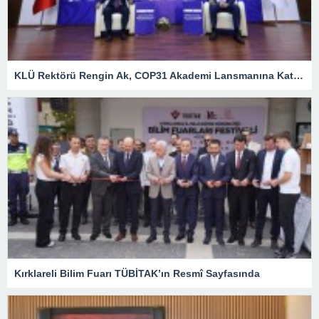
KLÜ Rektörü Rengin Ak, COP31 Akademi Lansmanına Katıldı
Kırklareli Bilim Fuarı TÜBİTAK’ın Resmî Sayfasında