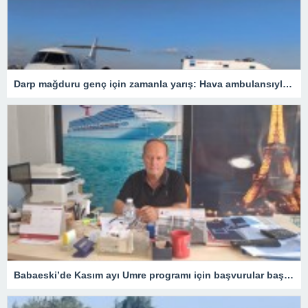
Darp mağduru genç için zamanla yarış: Hava ambulansıyla Ankara’ya sevk edildi
Babaeski’de Kasım ayı Umre programı için başvurular başladı