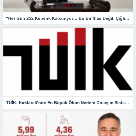
“Her Gün 252 Kepenk Kapanıyor… Bu Bir İflas Değil, Çığlıktır!”
TÜİK: Kırklareli’nde En Büyük Ölüm Nedeni Dolaşım Sistemi Hastalıkları